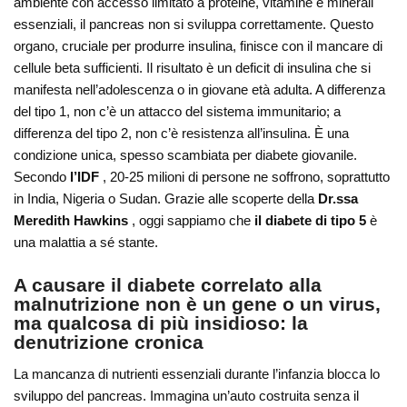
ambiente con accesso limitato a proteine, vitamine e minerali
essenziali, il pancreas non si sviluppa correttamente. Questo
organo, cruciale per produrre insulina, finisce con il mancare di
cellule beta sufficienti. Il risultato è un deficit di insulina che si
manifesta nell’adolescenza o in giovane età adulta. A differenza
del tipo 1, non c’è un attacco del sistema immunitario; a
differenza del tipo 2, non c’è resistenza all’insulina. È una
condizione unica, spesso scambiata per diabete giovanile.
Secondo
l’IDF
, 20-25 milioni di persone ne soffrono, soprattutto
in India, Nigeria o Sudan. Grazie alle scoperte della
Dr.ssa
Meredith Hawkins
, oggi sappiamo che
il diabete di tipo 5
è
una malattia a sé stante.
A causare il diabete correlato alla
malnutrizione non è un gene o un virus,
ma qualcosa di più insidioso: la
denutrizione cronica
La mancanza di nutrienti essenziali durante l’infanzia blocca lo
sviluppo del pancreas. Immagina un’auto costruita senza il