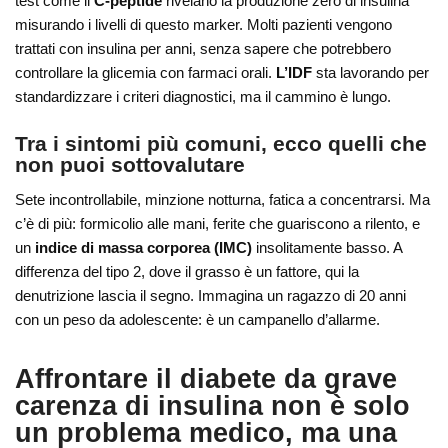
test come il
C-peptide
rivelano la produzione zero di insulina
misurando i livelli di questo marker. Molti pazienti vengono
trattati con insulina per anni, senza sapere che potrebbero
controllare la glicemia con farmaci orali.
L’IDF
sta lavorando per
standardizzare i criteri diagnostici, ma il cammino è lungo.
Tra i sintomi più comuni, ecco quelli che
non puoi sottovalutare
Sete incontrollabile, minzione notturna, fatica a concentrarsi. Ma
c’è di più: formicolio alle mani, ferite che guariscono a rilento, e
un
indice di massa corporea (IMC)
insolitamente basso. A
differenza del tipo 2, dove il grasso è un fattore, qui la
denutrizione lascia il segno. Immagina un ragazzo di 20 anni
con un peso da adolescente: è un campanello d’allarme.
Affrontare il diabete da grave
carenza di insulina non è solo
un problema medico, ma una