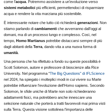
come l’
acqua
. Potremmo assistere a un’evoluzione verso
sistemi metabolici
più efficienti, permettendoci di risparmiare
acqua e rendere la vita marziana più sostenibile.
È interessante notare che tutto ciò richiederà
generazioni
. Non
stiamo parlando di
cambiamenti
che avverranno dall’oggi al
domani, ma di un processo lungo e complesso. Così, nel
tempo,
Homo Martianus
potrebbe distaccarsi sempre di più
dagli abitanti della
Terra
, dando vita a una nuova forma di
umanità
.
Una persona che ha riflettuto a fondo su queste possibilità è
Scott Solomon, autore e professore di bioscienze alla Rice
University. Nel programma “
The Big Questions” di IFLScience
nel 2024, ha spiegato i molteplici modi in cui vivere su Marte
potrebbe influenzare l’evoluzione dell’Homo sapiens. Secondo
Solomon, le sfide uniche di Marte non solo richiederanno
adattamenti fisici, ma potrebbero anche innescare una
selezione naturale che porterà a tratti favorevoli mai prima visti
sulla Terra. Questa visione sottolinea l’importanza delle