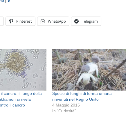
est
|
x
n
Pinterest
WhatsApp
Telegram
 il cancro: il fungo della
Specie di funghi di forma umana
nkhamon si rivela
rinvenuti nel Regno Unito
ntro il cancro
4 Maggio 2015
In "Curiosità"