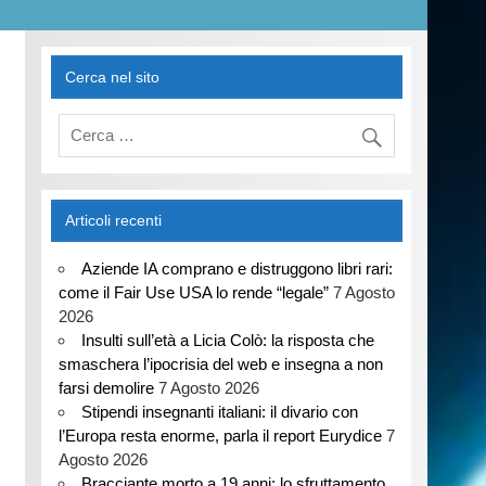
Cerca nel sito
Articoli recenti
Aziende IA comprano e distruggono libri rari:
come il Fair Use USA lo rende “legale”
7 Agosto
2026
Insulti sull’età a Licia Colò: la risposta che
smaschera l’ipocrisia del web e insegna a non
farsi demolire
7 Agosto 2026
Stipendi insegnanti italiani: il divario con
l’Europa resta enorme, parla il report Eurydice
7
Agosto 2026
Bracciante morto a 19 anni: lo sfruttamento