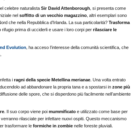
el celebre naturalista
Sir David Attenborough
, si presenta come
niziale nel
soffitto di un vecchio magazzino
, altri esemplari sono
el Nord che nella Repubblica d’Irlanda. La sua particolarità?
Trasforma
 rifugio prima di ucciderli e usare i loro corpi per
rilasciare le
nd Evolution
, ha acceso l’interesse della comunità scientifica, che
.
o
nfetta i
ragni della specie Metellina merianae
. Una volta entrato
nducendolo ad abbandonare la propria tana e a spostarsi in
zone più
fusione delle spore, che si disperdono più facilmente nell’ambiente
re
. Il suo corpo viene poi
mummificato
e utilizzato come base per
e verranno rilasciate per infettare nuovi ospiti. Questo meccanismo
per trasformare le
formiche in zombie
nelle foreste pluviali.