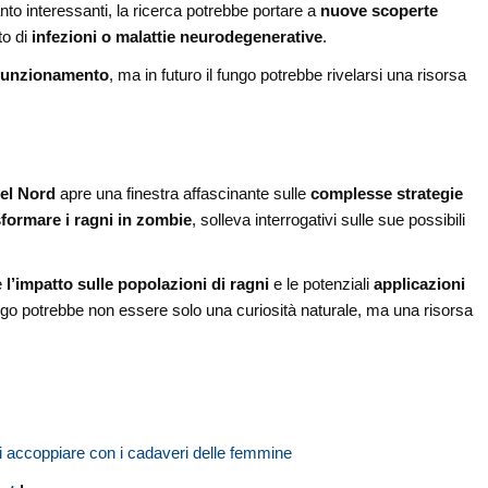
nto interessanti, la ricerca potrebbe portare a
nuove scoperte
to di
infezioni o malattie neurodegenerative
.
 funzionamento
, ma in futuro il fungo potrebbe rivelarsi una risorsa
del Nord
apre una finestra affascinante sulle
complesse strategie
sformare i ragni in zombie
, solleva interrogativi sulle sue possibili
e
l’impatto sulle popolazioni di ragni
e le potenziali
applicazioni
o potrebbe non essere solo una curiosità naturale, ma una risorsa
li accoppiare con i cadaveri delle femmine