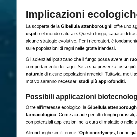
Implicazioni ecologich
La scoperta della
Gibellula attenboroughii
offre uno s
ospiti
nel mondo naturale. Questo fungo, capace di trasf
alcune strategie evolutive. Per i ricercatori, è fondamen
sulle popolazioni di ragni nelle grotte irlandesi.
Gli scienziati ipotizzano che il fungo possa avere un
ruo
comportamento dei ragni. Se la sua presenza fosse più 
naturale
di alcune popolazioni aracnidi. Tuttavia, molti a
motivo saranno necessari
studi più approfonditi
.
Possibili applicazioni biotecnolo
Oltre all’interesse ecologico, la
Gibellula attenborough
farmacologico
. Come accade per altri funghi parassiti
con potenziali applicazioni nella cura di malattie o nello 
Alcuni funghi simili, come l’
Ophiocordyceps
, hanno gi