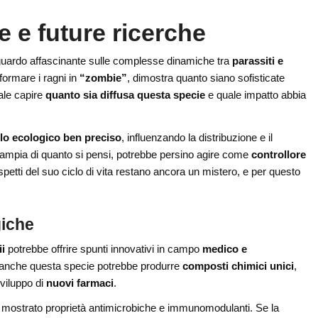
e e future ricerche
guardo affascinante sulle complesse dinamiche tra
parassiti e
ormare i ragni in
“zombie”
, dimostra quanto siano sofisticate
tale capire
quanto sia diffusa questa specie
e quale impatto abbia
lo ecologico ben preciso
, influenzando la distribuzione e il
ampia di quanto si pensi, potrebbe persino agire come
controllore
spetti del suo ciclo di vita restano ancora un mistero, e per questo
giche
ii
potrebbe offrire spunti innovativi in campo
medico e
, anche questa specie potrebbe produrre
composti chimici unici
,
sviluppo di
nuovi farmaci
.
à mostrato proprietà antimicrobiche e immunomodulanti. Se la