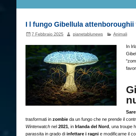
I l fungo Gibellula attenboroughii
7 Febbraio 2025
pianetablunews
Animali
In Ir
Gibel
“zomb
favor
Gi
n
Sare
trasformati in
zombie
da un fungo che ne prende il contro
Winterwatch
nel
2021
, in
Irlanda del Nord
, una troupe 
parassita in grado di
infettare i ragni
e modificarne il 