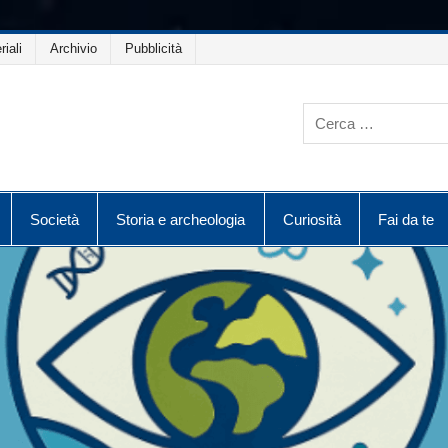
riali
Archivio
Pubblicità
Società
Storia e archeologia
Curiosità
Fai da te