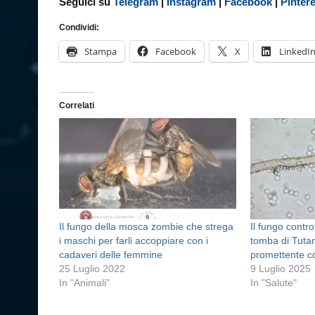
Seguici su
Telegram
|
Instagram
|
Facebook
|
Pinter
Condividi:
Stampa
Facebook
X
LinkedI
Correlati
Il fungo della mosca zombie che strega
Il fungo contro
i maschi per farli accoppiare con i
tomba di Tuta
cadaveri delle femmine
promettente co
25 Luglio 2022
9 Luglio 2025
In "Animali"
In "Salute"