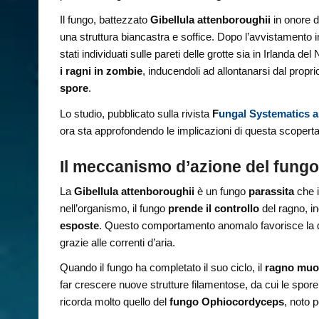
Il fungo, battezzato
Gibellula attenboroughii
in onore d
una struttura biancastra e soffice. Dopo l’avvistamento i
stati individuati sulle pareti delle grotte sia in Irlanda d
i ragni in zombie
, inducendoli ad allontanarsi dal proprio
spore
.
Lo studio, pubblicato sulla rivista
F
ungal Systematics a
ora sta approfondendo le implicazioni di questa scoperta
Il meccanismo d’azione del fung
La
Gibellula attenboroughii
è un fungo
parassita
che i
nell’organismo, il fungo
prende il controllo
del ragno, i
esposte
. Questo comportamento anomalo favorisce la dif
grazie alle correnti d’aria.
Quando il fungo ha completato il suo ciclo, il
ragno muo
far crescere nuove strutture filamentose, da cui le spor
ricorda molto quello del
fungo Ophiocordyceps
, noto 