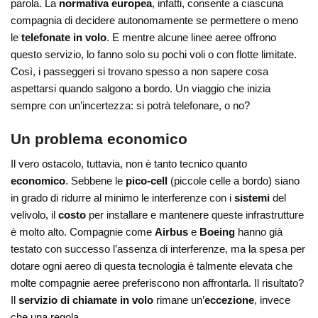
parola. La
normativa europea
, infatti, consente a ciascuna
compagnia di decidere autonomamente se permettere o meno
le
telefonate in volo
. E mentre alcune linee aeree offrono
questo servizio, lo fanno solo su pochi voli o con flotte limitate.
Così, i passeggeri si trovano spesso a non sapere cosa
aspettarsi quando salgono a bordo. Un viaggio che inizia
sempre con un’incertezza: si potrà telefonare, o no?
Un problema economico
Il vero ostacolo, tuttavia, non è tanto tecnico quanto
economico
. Sebbene le
pico-cell
(piccole celle a bordo) siano
in grado di ridurre al minimo le interferenze con i
sistemi
del
velivolo, il
costo
per installare e mantenere queste infrastrutture
è molto alto. Compagnie come
Airbus
e
Boeing
hanno già
testato con successo l’assenza di interferenze, ma la spesa per
dotare ogni aereo di questa tecnologia è talmente elevata che
molte compagnie aeree preferiscono non affrontarla. Il risultato?
Il
servizio di chiamate in volo
rimane un’
eccezione
, invece
che una regola.