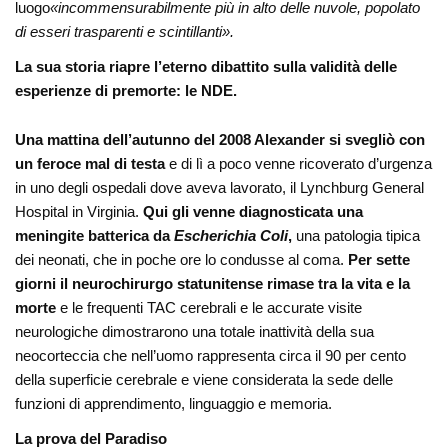
luogo
«incommensurabilmente più in alto delle nuvole, popolato
di esseri trasparenti e scintillanti».
La sua storia riapre l’eterno dibattito sulla validità delle
esperienze di premorte: le NDE.
Una mattina dell’autunno del 2008 Alexander si svegliò con
un feroce mal di testa
e di lì a poco venne ricoverato d’urgenza
in uno degli ospedali dove aveva lavorato, il Lynchburg General
Hospital in Virginia.
Qui gli venne diagnosticata una
meningite batterica da
Escherichia Coli
,
una patologia tipica
dei neonati, che in poche ore lo condusse al coma.
Per sette
giorni il neurochirurgo statunitense rimase tra la vita e la
morte
e le frequenti TAC cerebrali e le accurate visite
neurologiche dimostrarono una totale inattività della sua
neocorteccia che nell’uomo rappresenta circa il 90 per cento
della superficie cerebrale e viene considerata la sede delle
funzioni di apprendimento, linguaggio e memoria.
La prova del Paradiso