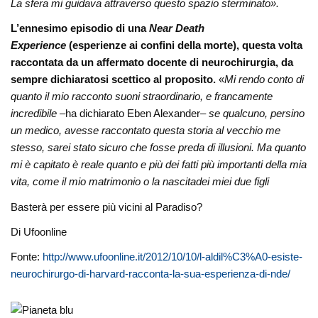
La sfera mi guidava attraverso questo spazio sterminato».
L’ennesimo episodio di una
Near Death
Experience
(esperienze ai confini della morte), questa volta
raccontata da un affermato docente di neurochirurgia, da
sempre dichiaratosi scettico al proposito.
«
Mi rendo conto di
quanto il mio racconto suoni straordinario, e francamente
incredibile –
ha dichiarato Eben Alexander
– se qualcuno, persino
un medico, avesse raccontato questa storia al vecchio me
stesso, sarei stato sicuro che fosse preda di illusioni. Ma quanto
mi è capitato è reale quanto e più dei fatti più importanti della mia
vita, come il mio matrimonio o la nascita
dei miei due figli
Basterà per essere più vicini al Paradiso?
Di Ufoonline
Fonte:
http://www.ufoonline.it/2012/10/10/l-aldil%C3%A0-esiste-
neurochirurgo-di-harvard-racconta-la-sua-esperienza-di-nde/