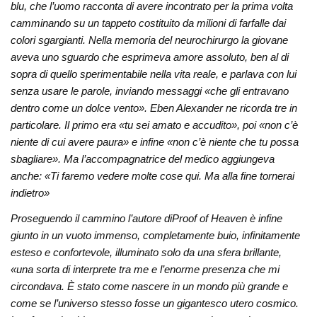
blu, che l’uomo racconta di avere incontrato per la prima volta
camminando su un tappeto costituito da milioni di farfalle dai
colori sgargianti. Nella memoria del neurochirurgo la giovane
aveva uno sguardo che esprimeva amore assoluto, ben al di
sopra di quello sperimentabile nella vita reale, e parlava con lui
senza usare le parole, inviando messaggi «che gli entravano
dentro come un dolce vento». Eben Alexander ne ricorda tre in
particolare. Il primo era «tu sei amato e accudito», poi «non c’è
niente di cui avere paura» e infine «non c’è niente che tu possa
sbagliare». Ma l’accompagnatrice del medico aggiungeva
anche: «Ti faremo vedere molte cose qui. Ma alla fine tornerai
indietro»
Proseguendo il cammino l’autore diProof of Heaven
è infine
giunto in un vuoto immenso, completamente buio, infinitamente
esteso e confortevole, illuminato solo da una sfera brillante,
«una sorta di interprete tra me e l’enorme presenza che mi
circondava. È stato come nascere in un mondo più grande e
come se l’universo stesso fosse un gigantesco utero cosmico.