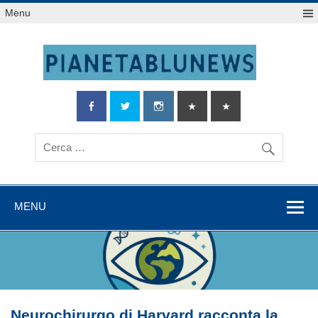
Salta
Menu
al
contenuto
MENU
Neurochirurgo di Harvard racconta la