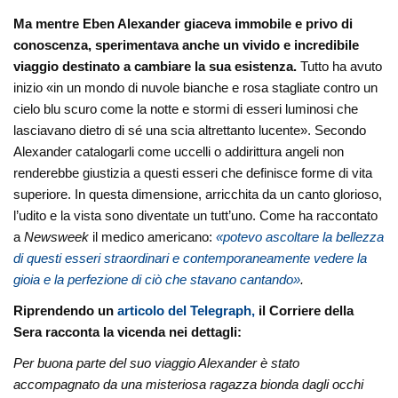
Ma mentre Eben Alexander giaceva immobile e privo di
conoscenza, sperimentava anche un vivido e incredibile
viaggio destinato a cambiare la sua esistenza.
Tutto ha avuto
inizio «in un mondo di nuvole bianche e rosa stagliate contro un
cielo blu scuro come la notte e stormi di esseri luminosi che
lasciavano dietro di sé una scia altrettanto lucente». Secondo
Alexander catalogarli come uccelli o addirittura angeli non
renderebbe giustizia a questi esseri che definisce forme di vita
superiore. In questa dimensione, arricchita da un canto glorioso,
l’udito e la vista sono diventate un tutt’uno. Come ha raccontato
a
Newsweek
il medico americano:
«potevo ascoltare la bellezza
di questi esseri straordinari e contemporaneamente vedere la
gioia e la perfezione di ciò che stavano cantando»
.
Riprendendo un
articolo del Telegraph,
il Corriere della
Sera racconta la vicenda nei dettagli:
Per buona parte del suo viaggio Alexander è stato
accompagnato da una misteriosa ragazza bionda dagli occhi