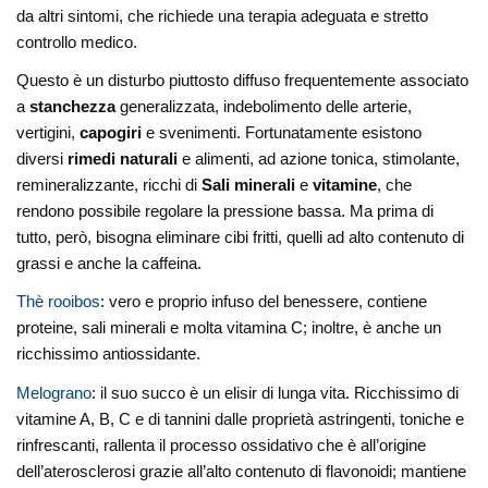
da altri sintomi, che richiede una terapia adeguata e stretto
controllo medico.
Questo è un disturbo piuttosto diffuso frequentemente associato
a
stanchezza
generalizzata, indebolimento delle arterie,
vertigini,
capogiri
e svenimenti.
Fortunatamente esistono
diversi
rimedi naturali
e alimenti, ad azione tonica, stimolante,
remineralizzante, ricchi di
Sali minerali
e
vitamine
, che
rendono possibile regolare la pressione bassa. Ma prima di
tutto, però, bisogna eliminare cibi fritti, quelli ad alto contenuto di
grassi e anche la caffeina.
Thè rooibos
: vero e proprio infuso del benessere, contiene
proteine, sali minerali e molta vitamina C; inoltre, è anche un
ricchissimo antiossidante.
Melograno
: il suo succo è un elisir di lunga vita. Ricchissimo di
vitamine A, B, C e di tannini dalle proprietà astringenti, toniche e
rinfrescanti, rallenta il processo ossidativo che è all’origine
dell’aterosclerosi grazie all’alto contenuto di flavonoidi; mantiene