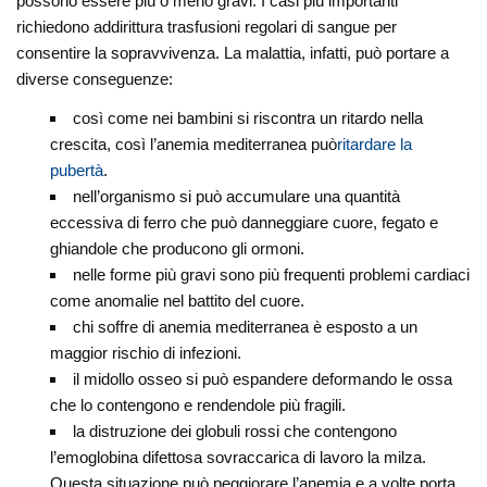
possono essere più o meno gravi. I casi più importanti
richiedono addirittura trasfusioni regolari di sangue per
consentire la sopravvivenza. La malattia, infatti, può portare a
diverse conseguenze:
così come nei bambini si riscontra un ritardo nella
crescita, così l’anemia mediterranea può
ritardare la
pubertà
.
nell’organismo si può accumulare una quantità
eccessiva di ferro che può danneggiare cuore, fegato e
ghiandole che producono gli ormoni.
nelle forme più gravi sono più frequenti problemi cardiaci
come anomalie nel battito del cuore.
chi soffre di anemia mediterranea è esposto a un
maggior rischio di infezioni.
il midollo osseo si può espandere deformando le ossa
che lo contengono e rendendole più fragili.
la distruzione dei globuli rossi che contengono
l’emoglobina difettosa sovraccarica di lavoro la milza.
Questa situazione può peggiorare l’anemia e a volte porta