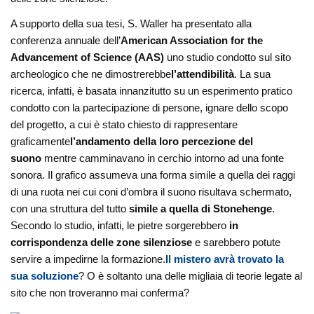
A supporto della sua tesi, S. Waller ha presentato alla
conferenza annuale dell’
American Association for the
Advancement of Science (AAS)
uno studio condotto sul sito
archeologico che ne dimostrerebbe
l’attendibilità
. La sua
ricerca, infatti, è basata innanzitutto su un esperimento pratico
condotto con la partecipazione di persone, ignare dello scopo
del progetto, a cui è stato chiesto di rappresentare
graficamente
l’andamento della loro percezione del
suono
mentre camminavano in cerchio intorno ad una fonte
sonora. Il grafico assumeva una forma simile a quella dei raggi
di una ruota nei cui coni d’ombra il suono risultava schermato,
con una struttura del tutto
simile a quella di Stonehenge
.
Secondo lo studio, infatti, le pietre sorgerebbero
in
corrispondenza delle zone silenziose
e sarebbero potute
servire a impedirne la formazione.
Il mistero avrà trovato la
sua soluzione
? O è soltanto una delle migliaia di teorie legate al
sito che non troveranno mai conferma?