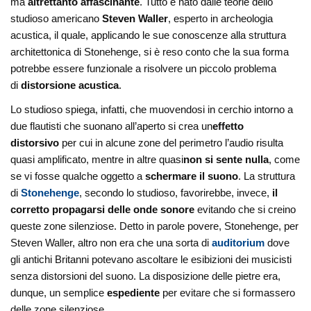
ma
altrettanto affascinante
.
Tutto è nato dalle teorie dello
studioso americano
Steven Waller
, esperto in archeologia
acustica, il quale, applicando le sue conoscenze alla struttura
architettonica di Stonehenge, si è reso conto che la sua forma
potrebbe essere funzionale a risolvere un piccolo problema
di
distorsione acustica
.
Lo studioso spiega, infatti, che muovendosi in cerchio intorno a
due flautisti che suonano all’aperto si crea un
effetto
distorsivo
per cui in alcune zone del perimetro l’audio risulta
quasi amplificato, mentre in altre quasi
non si sente nulla
, come
se vi fosse qualche oggetto a
schermare il suono
. La struttura
di
Stonehenge
, secondo lo studioso, favorirebbe, invece,
il
corretto propagarsi delle onde sonore
evitando che si creino
queste zone silenziose. Detto in parole povere, Stonehenge, per
Steven Waller, altro non era che una sorta di
auditorium
dove
gli antichi Britanni potevano ascoltare le esibizioni dei musicisti
senza distorsioni del suono. La disposizione delle pietre era,
dunque, un semplice
espediente
per evitare che si formassero
delle zone silenziose.