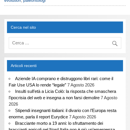
evolution
,
paleontologi
professoressa Sue
O'Connor ha scoperto
anche il più antico amoda
pesca…
Cerca nel sito
Articoli recenti
Aziende IA comprano e distruggono libri rari: come il
Fair Use USA lo rende “legale”
7 Agosto 2026
Insulti sull’età a Licia Colò: la risposta che smaschera
l’ipocrisia del web e insegna a non farsi demolire
7 Agosto
2026
Stipendi insegnanti italiani: il divario con l’Europa resta
enorme, parla il report Eurydice
7 Agosto 2026
Bracciante morto a 19 anni: lo sfruttamento dei
braccianti agricoli nel Nord Italia non è più un’emergenza