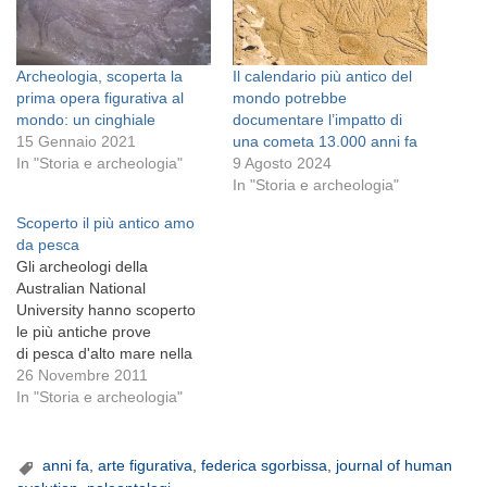
Archeologia, scoperta la
Il calendario più antico del
prima opera figurativa al
mondo potrebbe
mondo: un cinghiale
documentare l’impatto di
15 Gennaio 2021
una cometa 13.000 anni fa
In "Storia e archeologia"
9 Agosto 2024
In "Storia e archeologia"
Scoperto il più antico amo
da pesca
Gli archeologi della
Australian National
University hanno scoperto
le più antiche prove
di pesca d'alto mare nella
preistoria, dimostrando che
26 Novembre 2011
oltre 42.000 anni fa i nostri
In "Storia e archeologia"
antenati praticavano a
pesca d'altura, riuscendo a
catturare tonni e altri grossi
anni fa
,
arte figurativa
,
federica sgorbissa
,
journal of human
pesci. Il team della