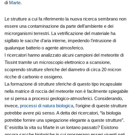
di
Marte
.
Le strutture a cui fa riferimento la nuova ricerca sembrano non
essere una contaminazione da parte dell’ambiente e dei
microrganismi terrestri. La vetrificazione del materiale ha
sigillato le sacche d’aria interne, impedendo l’intrusione di
qualunque batterio o agente atmosferico.
I ricercatori hanno analizzato alcuni campioni del meteorite di
Tissint tramite un microscopio elettronico a scansione,
scoprendo strutture sferiche del diametro di circa 20 micron
ricche di carbonio e ossigeno.
La formazione di strutture sferiche di questo tipo incapsulate
nella matrice di roccia del meteorite non è facilmente spiegabile
se si pensa a processi geologico-atmosferici. Considerando,
invece,
processi di natura biologica
, l’origine di queste strutture
potrebbe avere più senso. A detta dei ricercatori, “la biologia
potrebbe fornire una spiegazione elegante a queste strutture”.
E’ esistita la vita su Marte in un lontano passato? Esistono
ancora sacche biologiche in cui prosperano esseri viventi nati