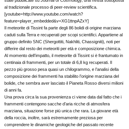
state pubblicate su Journal of Cosmology, una rivista sottoposta
al tradizionale processo di peer-review scientifica.
[youtube=http://www.youtube.com/watch?
feature=player_embedded&v=XG1ttnpAZxY]
Il meteorite di Tissint fa parte degli 86 bolidi di origine marziana
caduti sulla Terra e recuperati per scopi scientifici. Appartiene al
gruppo definito SNC (Shergottiti, Nakhliti, Chassigniti), noti per
differire dal resto dei meteoriti per età e composizione chimica.
Al momento dell’impatto, il meteorite di Tissint si è frantumato in
centinaia di frammenti, per un totale di 6,8 kg recuperati. Il
pezzo più grosso pesa quasi un chilogrammo, e l’analisi della
composizione dei frammenti ha stabilito l’origine marziana del
bolide, che sembra aver lasciato il Pianeta Rosso diversi milioni
di anni fa.
Una prova circa la sua provenienza ci viene data dal fatto che i
frammenti contengono sacche d’aria ricche di atmosfera
marziana, situazione forse più unica che rara. La giovane età
della roccia, inoltre, sarà estremamente preziosa per
comprendere le dinamiche geologiche del passato recente