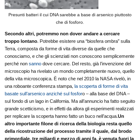
Presunti batteri il cui DNA sarebbe a base di arsenico piuttosto
che di fosforo.
Secondo altri, potremmo non dover andare a cercare
troppo lontano
. Potrebbe esistere una “biosfera ombra” sulla
Terra, composta da forme di vita diverse da quelle che
conosciamo, e che gli scienziati non conoscono semplicemente
perché non
sanno
dove cercare. Del resto, già l’invenzione del
microscopio ha rivelato un mondo completamente nuovo, quello
della vita microscopica. È noto che nel 2010 la NASA rivelò, in
una roboante conferenza stampa,
la scoperta di forme di vita
basate sull’arsenico anziché sul fosfor
o – alla base del DNA –
sul fondo di un lago in California. Ma all’annuncio ha fatto seguito
grande scetticismo, e in effetti da allora gli esperimenti realizzati
per replicare la scoperta hanno fatto un buco nell’acqua.
Un
altro importante filone di ricerca della biologia resta quello
della ricostruzione del processo tramite il quale, dal brodo
primordiale, tre miliardi e mezzo di anni fa, è venuta fuori la