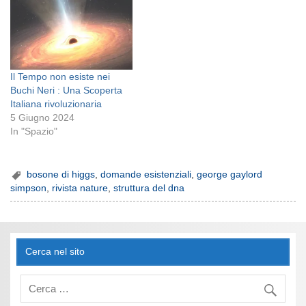
Ma una nuova teoria
scientifica suggerisce che la
morte corporale non è
l'evento terminale che
pensiamo, ma…
Il Tempo non esiste nei
Buchi Neri : Una Scoperta
Italiana rivoluzionaria
5 Giugno 2024
In "Spazio"
bosone di higgs
,
domande esistenziali
,
george gaylord
simpson
,
rivista nature
,
struttura del dna
Cerca nel sito