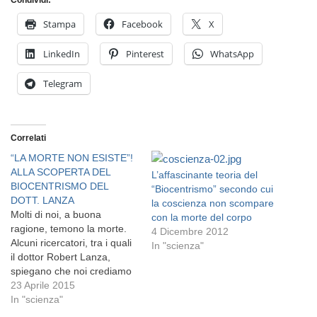
Condividi:
Stampa
Facebook
X
LinkedIn
Pinterest
WhatsApp
Telegram
Correlati
“LA MORTE NON ESISTE”!
ALLA SCOPERTA DEL
L’affascinante teoria del
BIOCENTRISMO DEL
“Biocentrismo” secondo cui
DOTT. LANZA
la coscienza non scompare
Molti di noi, a buona
con la morte del corpo
ragione, temono la morte.
4 Dicembre 2012
Alcuni ricercatori, tra i quali
In "scienza"
il dottor Robert Lanza,
spiegano che noi crediamo
nella morte semplicemente
23 Aprile 2015
perchè così ci è stato
In "scienza"
insegnato: “noi moriremo”!