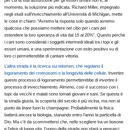
per cui la sua assunzione per gli esseri umani non è, al
momento, la soluzione più indicata. Richard Miller, impegnato
negli studi sull’invecchiamento all’Università di Michigan, mette
le cose in chiaro: “Avremo la risposta solo quando avremo
qualcosa che possiamo mettere nel cibo per i cani per
estendere la loro speranza di vita dal 15 al 20%”. Questo perché
i cani sono considerati i soggetti intermedi ideali tra i topi e gli
esseri umani, e una sperimentazione con esito positivo su di
loro ci permetterebbe di cantare vittoria.
L’altra strada è la ricerca sui telomeri, che regolano il
logoramento dei cromosomi e la longevità delle cellule
. Invertire
questo processo di logoramento permetterebbe di invertire il
processo di invecchiamento. Almeno, così è successo con i
topi: da vecchi e malati sono tornati giovani e sani. Se questa è
la strada giusta, la scoperta del secolo è più vicina, ma non al
punto da tirare fuori lo champagne. Probabilmente la fisica
batterà ancora la biologia, stanando entro l’anno la particella di
Dio. Ma c’è da scommettersi che, nello scegliere tra un bosone
e l’elisir di lunga vita, l’uomo della strada non starà a pensarci