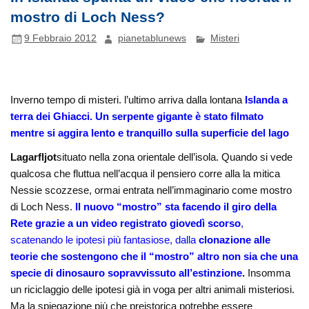
mostro di Loch Ness?
9 Febbraio 2012
pianetablunews
Misteri
Inverno tempo di misteri. l’ultimo arriva dalla lontana
Islanda
a
terra dei Ghiacci. Un serpente gigante è stato filmato
mentre si aggira lento e tranquillo sulla superficie del lago
Lagarfljot
situato nella zona orientale dell’isola. Quando si vede
qualcosa che fluttua nell’acqua il pensiero corre alla la mitica
Nessie scozzese, ormai entrata nell’immaginario come mostro
di Loch Ness.
Il nuovo “mostro” sta facendo il giro della
Rete grazie a un video registrato giovedì scorso
,
scatenando le ipotesi più fantasiose, dalla
clonazione alle
teorie che sostengono che il “mostro” altro non sia che una
specie di dinosauro sopravvissuto all’estinzione
.
Insomma
un riciclaggio delle ipotesi già in voga per altri animali misteriosi.
Ma la spiegazione più che preistorica potrebbe essere