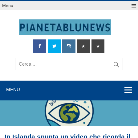
Salta
Menu
al
contenuto
MENU
In Islanda spunta un video che ricorda il