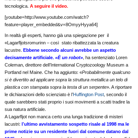
tecnologica.
A seguire il video.
[youtube=http://www.youtube.com/watch?
feature=player_embedded&v=8OmyyHyya64]
In realtà gli esperti, hanno già una spiegazione per il
«Lagarfljotsromurinn – così stato ribattezzata la creatura
lacustre.
Ebbene secondo alcuni avrebbe un aspetto
decisamente artificiale.
«È un robot»
, ha sentenziato Loren
Coleman, direttore dell’International Cryptozoology Museum a
Portland nel Maine. Che ha aggiunto: «
Probabilmente qualcuno
si è divertito ad applicare sopra la struttura metallica un telo di
plastica con stampata sopra la testa di un serpente
». A riportare
le dichiarazioni dello scienziato è l’
Huffington Post
, secondo il
quale sarebbero stati proprio i suoi movimenti a scatti tradire la
sua natura artificiale.
A Lagarfljot non manca certo una lunga tradizione di misteri
lacustri:
l’ultimo avvistamento sospetto risale al 1998 ma le
prime notizie su un residente fuori dal comune datano dal