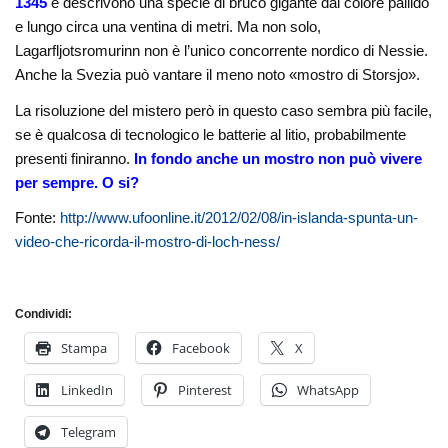
1345
e descrivono una specie di bruco gigante dal colore pallido
e lungo circa una ventina di metri. Ma non solo,
Lagarfljotsromurinn non è l’unico concorrente nordico di Nessie.
Anche la Svezia può vantare il meno noto «mostro di Storsjo».
La risoluzione del mistero però in questo caso sembra più facile,
se è qualcosa di tecnologico le batterie al litio, probabilmente
presenti finiranno.
In fondo anche un mostro non può vivere
per sempre. O si?
Fonte:
http://www.ufoonline.it/2012/02/08/in-islanda-spunta-un-
video-che-ricorda-il-mostro-di-loch-ness/
Condividi:
Stampa
Facebook
X
LinkedIn
Pinterest
WhatsApp
Telegram