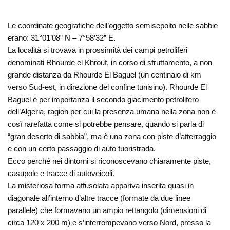
Le coordinate geografiche dell’oggetto semisepolto nelle sabbie
erano: 31°01’08” N – 7°58’32” E.
La località si trovava in prossimità dei campi petroliferi
denominati Rhourde el Khrouf, in corso di sfruttamento, a non
grande distanza da Rhourde El Baguel (un centinaio di km
verso Sud-est, in direzione del confine tunisino). Rhourde El
Baguel è per importanza il secondo giacimento petrolifero
dell’Algeria, ragion per cui la presenza umana nella zona non è
così rarefatta come si potrebbe pensare, quando si parla di
“gran deserto di sabbia”, ma è una zona con piste d’atterraggio
e con un certo passaggio di auto fuoristrada.
Ecco perché nei dintorni si riconoscevano chiaramente piste,
casupole e tracce di autoveicoli.
La misteriosa forma affusolata appariva inserita quasi in
diagonale all’interno d’altre tracce (formate da due linee
parallele) che formavano un ampio rettangolo (dimensioni di
circa 120 x 200 m) e s’interrompevano verso Nord, presso la