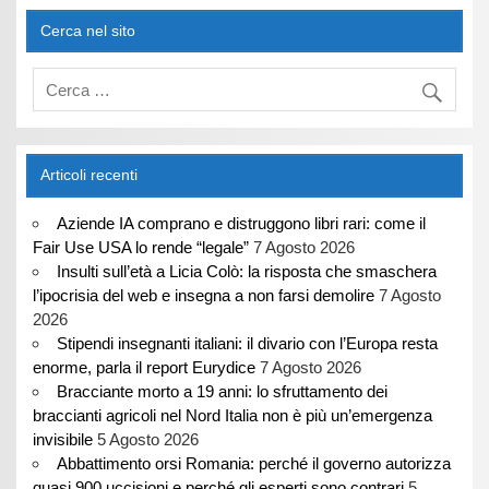
Cerca nel sito
Articoli recenti
Aziende IA comprano e distruggono libri rari: come il
Fair Use USA lo rende “legale”
7 Agosto 2026
Insulti sull’età a Licia Colò: la risposta che smaschera
l’ipocrisia del web e insegna a non farsi demolire
7 Agosto
2026
Stipendi insegnanti italiani: il divario con l’Europa resta
enorme, parla il report Eurydice
7 Agosto 2026
Bracciante morto a 19 anni: lo sfruttamento dei
braccianti agricoli nel Nord Italia non è più un’emergenza
invisibile
5 Agosto 2026
Abbattimento orsi Romania: perché il governo autorizza
quasi 900 uccisioni e perché gli esperti sono contrari
5