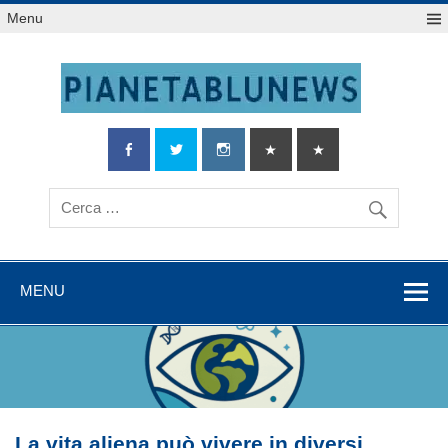
Salta
Menu
al
contenuto
MENU
La vita aliena può vivere in diversi