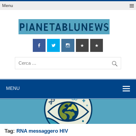
Salta
Menu
al
contenuto
MENU
Tag:
RNA messaggero HIV