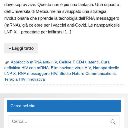
dove sopravvive. Questa non è più una fantasia. Una squadra
dell’Università di Melbourne ha sviluppato una strategia
rivoluzionaria che riprende la tecnologia dell’RNA messaggero
(mRNA), già celebre per i vaccini anti-Covid. Le nanoparticelle
LNP X – progettate per infiltrarsi […]
» Leggi tutto
Approccio mRNA anti-HIV
,
Cellule T CD4+ latenti
,
Cura
definitiva HIV con mRNA
,
Eliminazione virus HIV
,
Nanoparticelle
LNP X
,
RNA messaggero HIV
,
Studio Nature Communications
,
Terapia HIV innovativa
Cerca nel sito