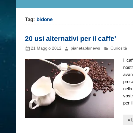
Tag:
bidone
20 usi alternativi per il caffe’
21 Maggio 2012
pianetablunews
Curiosità
Il ca
nost
avanz
prese
nella
vostr
per i
» 