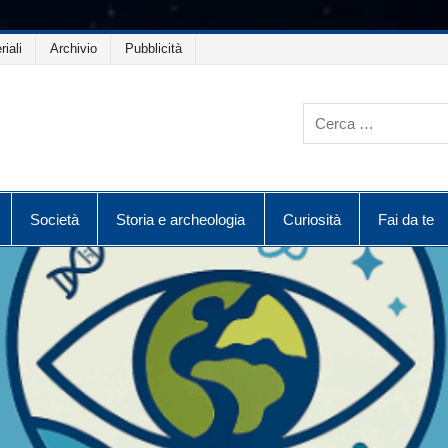
riali
Archivio
Pubblicità
Società
Storia e archeologia
Curiosità
Fai da te