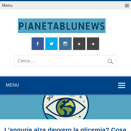
Salta
Menu
al
contenuto
MENU
L’anguria alza davvero la glicemia? Cosa