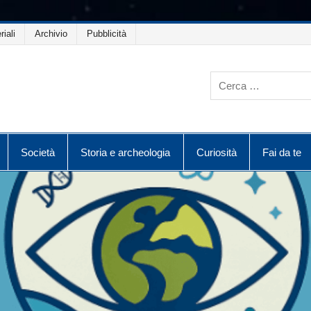
riali
Archivio
Pubblicità
Società
Storia e archeologia
Curiosità
Fai da te