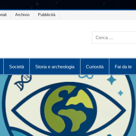
riali
Archivio
Pubblicità
Società
Storia e archeologia
Curiosità
Fai da te