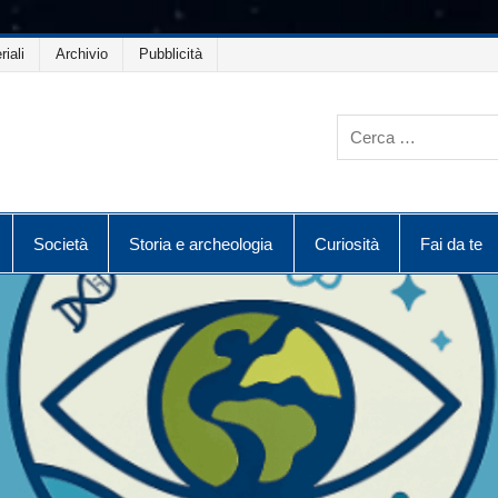
riali
Archivio
Pubblicità
Società
Storia e archeologia
Curiosità
Fai da te