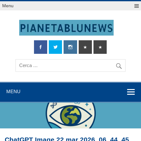
Salta
Menu
al
contenuto
MENU
ChatGPT Image 22 mar 2026, 06_44_45