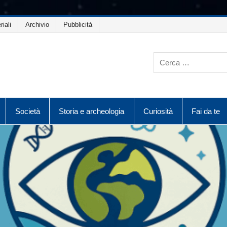
riali
Archivio
Pubblicità
Società
Storia e archeologia
Curiosità
Fai da te