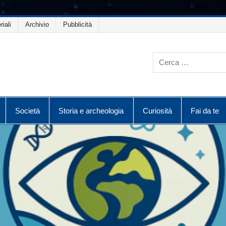
riali
Archivio
Pubblicità
Società
Storia e archeologia
Curiosità
Fai da te