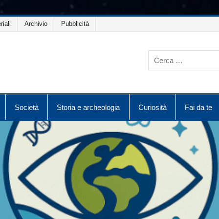
riali
Archivio
Pubblicità
Società
Storia e archeologia
Curiosità
Fai da te