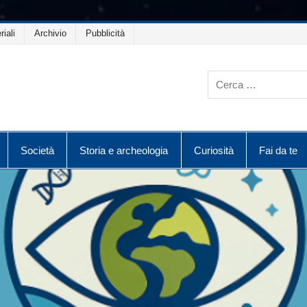
riali
Archivio
Pubblicità
Società
Storia e archeologia
Curiosità
Fai da te