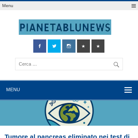
Salta
Menu
al
contenuto
MENU
Tumore al pancreas eliminato nei test di