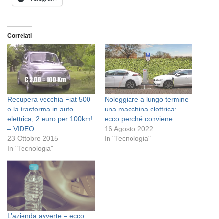
Correlati
Recupera vecchia Fiat 500
Noleggiare a lungo termine
e la trasforma in auto
una macchina elettrica:
elettrica, 2 euro per 100km!
ecco perché conviene
– VIDEO
16 Agosto 2022
23 Ottobre 2015
In "Tecnologia"
In "Tecnologia"
L’azienda avverte – ecco