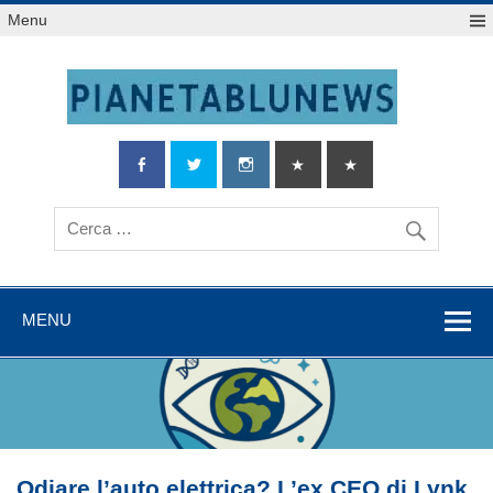
Salta
Menu
al
contenuto
MENU
Odiare l’auto elettrica? L’ex CEO di Lynk