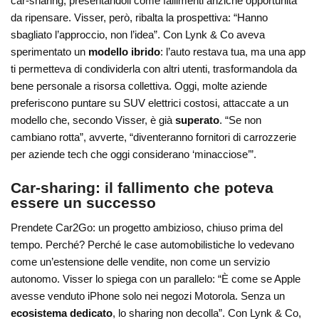
car-sharing, presentandoli come fallimenti anziché opportunità
da ripensare. Visser, però, ribalta la prospettiva: “Hanno
sbagliato l’approccio, non l’idea”. Con Lynk & Co aveva
sperimentato un
modello ibrido
: l’auto restava tua, ma una app
ti permetteva di condividerla con altri utenti, trasformandola da
bene personale a risorsa collettiva. Oggi, molte aziende
preferiscono puntare su SUV elettrici costosi, attaccate a un
modello che, secondo Visser, è già
superato
. “Se non
cambiano rotta”, avverte, “diventeranno fornitori di carrozzerie
per aziende tech che oggi considerano ‘minacciose’”.
Car-sharing: il fallimento che poteva
essere un
successo
Prendete Car2Go: un progetto ambizioso, chiuso prima del
tempo. Perché? Perché le case automobilistiche lo vedevano
come un’estensione delle vendite, non come un servizio
autonomo. Visser lo spiega con un parallelo: “È come se Apple
avesse venduto iPhone solo nei negozi Motorola. Senza un
ecosistema dedicato
, lo sharing non decolla”. Con Lynk & Co,