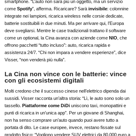
smartphone. “L’auto non sarà più un oggetto, ma un servizio
come
Spotify
”, afferma. Ricaricare? Sarà
invisibile
: colonnine
integrate nei lampioni, ricarica wireless nelle corsie dedicate,
batterie sostituibili in due minuti. Ma per arrivare qui, l’Europa
deve svegliarsi. Mentre le case tradizionali trattano il software
come un optional, la Cina avanza con aziende come
NIO
, che
offrono pacchetti “tutto incluso”: auto, ricarica rapida e
assistenza 24/7. “Chi non impara a vendere esperienze”, dice
Visser, “non venderà più nulla”.
La Cina non vince con le batterie: vince
con gli
ecosistemi digitali
Molti credono che il successo cinese nell’elettrico dipenda dai
sussidi. Visser racconta un’altra storia: “Lì, le auto sono solo un
tassello.
Piattaforme come DiDi
uniscono taxi, monopattini e
punti di ricarica in un’unica app”. Per un giovane di Shanghai,
non ha senso comprare un’auto quando puoi avere tutto a
portata di dito. Le case europee, invece, restano fissate sul
prodotto fisico: “Vogliono vendere SUV elettrici da 80.000 euro a