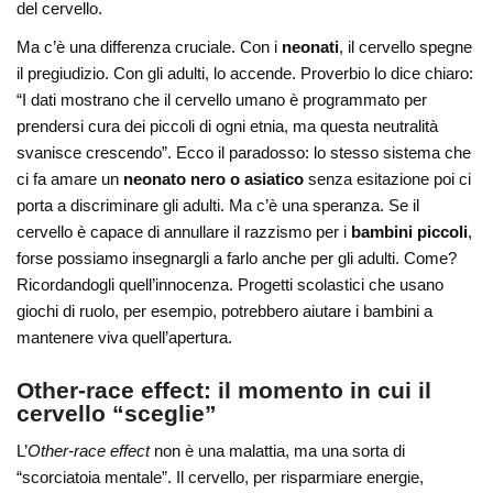
del cervello.
Ma c’è una differenza cruciale. Con i
neonati
, il cervello spegne
il pregiudizio. Con gli adulti, lo accende. Proverbio lo dice chiaro:
“I dati mostrano che il cervello umano è programmato per
prendersi cura dei piccoli di ogni etnia, ma questa neutralità
svanisce crescendo”. Ecco il paradosso: lo stesso sistema che
ci fa amare un
neonato nero o asiatico
senza esitazione poi ci
porta a discriminare gli adulti. Ma c’è una speranza. Se il
cervello è capace di annullare il razzismo per i
bambini piccoli
,
forse possiamo insegnargli a farlo anche per gli adulti. Come?
Ricordandogli quell’innocenza. Progetti scolastici che usano
giochi di ruolo, per esempio, potrebbero aiutare i bambini a
mantenere viva quell’apertura.
Other-race effect: il momento in cui il
cervello “sceglie”
L’
Other-race effect
non è una malattia, ma una sorta di
“scorciatoia mentale”. Il cervello, per risparmiare energie,