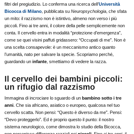
filtri del pregiudizio. Lo conferma una ricerca dell’
Università
Bicocca di Milano
, pubblicata su
Neuropsychologia
, che sfata
un mito: il razzismo non è istintivo, almeno non verso i più
piccoli. Fino ai tre anni, il colore della pelle semplicemente non
conta. Il cervello entra in modalità “protezione d’emergenza”,
come se quei visini paffuti gridassero: “Occupati di me”. Non è
una scelta consapevole: è un meccanismo antico quanto
l’umanità, nato per salvare la specie. Scopriamo perché,
guardando un
infante
, smettiamo di vedere la razza.
Il cervello dei bambini piccoli:
un rifugio dal razzismo
Immagina di incrociare lo sguardo di un
bambino sotto i tre
anni
. Che sia africano, asiatico o europeo, qualcosa nel tuo
cervello scatta. Non pensi: “Questo è diverso da me”. Pensi:
“Devo proteggerlo”. Ed è proprio questo il punto: il nostro
sistema neurologico, come dimostra lo studio della Bicocca,
non percepisce differenze razziali nei
piccoli
. Fino ai tre anni, il