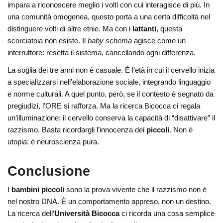
impara a riconoscere meglio i volti con cui interagisce di più. In
una comunità omogenea, questo porta a una certa difficoltà nel
distinguere volti di altre etnie. Ma con i
lattanti
, questa
scorciatoia non esiste. Il
baby schema
agisce come un
interruttore: resetta il sistema, cancellando ogni differenza.
La soglia dei tre anni non è casuale. È l’età in cui il cervello inizia
a specializzarsi nell’elaborazione sociale, integrando linguaggio
e norme culturali. A quel punto, però, se il contesto è segnato da
pregiudizi, l’ORE si rafforza. Ma la ricerca Bicocca ci regala
un’illuminazione: il cervello conserva la capacità di “disattivare” il
razzismo. Basta ricordargli l’innocenza dei
piccoli
. Non è
utopia: è neuroscienza pura.
Conclusione
I
bambini piccoli
sono la prova vivente che il razzismo non è
nel nostro DNA. È un comportamento appreso, non un destino.
La ricerca dell’
Università Bicocca
ci ricorda una cosa semplice