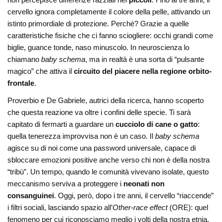
cervello ignora completamente il colore della pelle, attivando un
istinto primordiale di protezione. Perché? Grazie a quelle
caratteristiche fisiche che ci fanno sciogliere: occhi grandi come
biglie, guance tonde, naso minuscolo. In neuroscienza lo
chiamano
baby schema
, ma in realtà è una sorta di “pulsante
magico” che attiva il
circuito del piacere nella regione orbito-
frontale
.
Proverbio e De Gabriele, autrici della ricerca, hanno scoperto
che questa reazione va oltre i confini delle specie. Ti sarà
capitato di fermarti a guardare un
cucciolo di cane o gatto
:
quella tenerezza improvvisa non è un caso. Il
baby schema
agisce su di noi come una password universale, capace di
sbloccare emozioni positive anche verso chi non è della nostra
“tribù”. Un tempo, quando le comunità vivevano isolate, questo
meccanismo serviva a proteggere i
neonati non
consanguinei
. Oggi, però, dopo i tre anni, il cervello “riaccende”
i filtri sociali, lasciando spazio all’
Other-race effect
(ORE): quel
fenomeno per cui riconosciamo meglio i volti della nostra etnia.