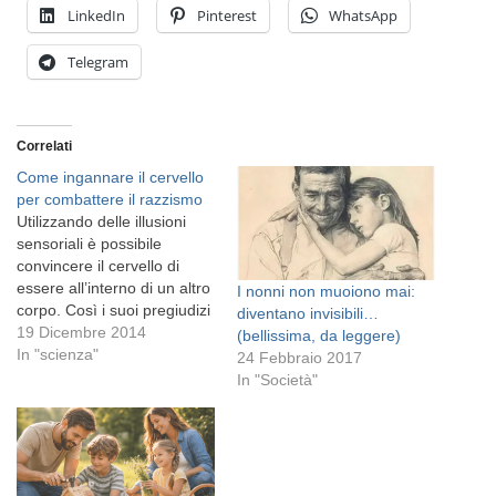
LinkedIn
Pinterest
WhatsApp
Telegram
Correlati
Come ingannare il cervello
per combattere il razzismo
Utilizzando delle illusioni
sensoriali è possibile
convincere il cervello di
essere all’interno di un altro
I nonni non muoiono mai:
corpo. Così i suoi pregiudizi
diventano invisibili…
sembrano diminuire
19 Dicembre 2014
(bellissima, da leggere)
fortemente Come si
In "scienza"
24 Febbraio 2017
possono sconfiggere
In "Società"
razzismo e pregiudizi
religiosi, o di genere?
Sembrerà una frase fatta,
ma un buon modo potrebbe
essere costringere le