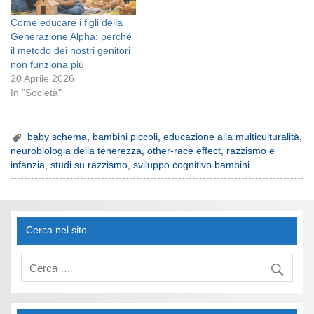
persone a mettersi nei…
Come educare i figli della
Generazione Alpha: perché
il metodo dei nostri genitori
non funziona più
20 Aprile 2026
In "Società"
baby schema
,
bambini piccoli
,
educazione alla multiculturalità
,
neurobiologia della tenerezza
,
other-race effect
,
razzismo e
infanzia
,
studi su razzismo
,
sviluppo cognitivo bambini
Cerca nel sito