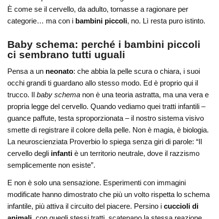
È come se il cervello, da adulto, tornasse a ragionare per
categorie… ma con i
bambini piccoli
, no. Lì resta puro istinto.
Baby schema: perché i bambini piccoli
ci sembrano tutti uguali
Pensa a un
neonato
: che abbia la pelle scura o chiara, i suoi
occhi grandi ti guardano allo stesso modo. Ed è proprio qui il
trucco. Il
baby schema
non è una teoria astratta, ma una vera e
propria legge del cervello. Quando vediamo quei tratti infantili –
guance paffute, testa sproporzionata – il nostro sistema visivo
smette di registrare il colore della pelle. Non è magia, è biologia.
La neuroscienziata Proverbio lo spiega senza giri di parole: “Il
cervello degli
infanti
è un territorio neutrale, dove il razzismo
semplicemente non esiste”.
E non è solo una sensazione. Esperimenti con immagini
modificate hanno dimostrato che più un volto rispetta lo schema
infantile, più attiva il circuito del piacere. Persino i
cuccioli di
animali
, con quegli stessi tratti, scatenano la stessa reazione.