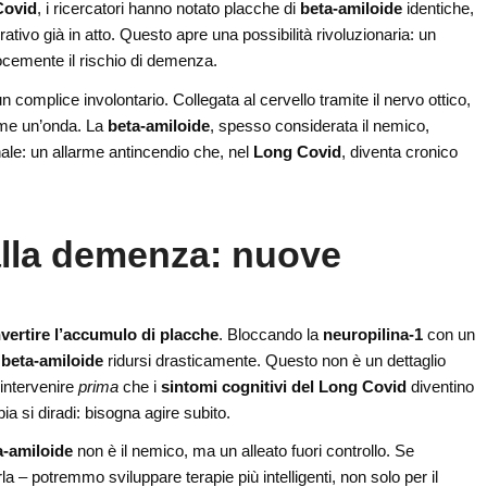
Covid
, i ricercatori hanno notato placche di
beta-amiloide
identiche,
ivo già in atto. Questo apre una possibilità rivoluzionaria: un
cemente il rischio di demenza.
n complice involontario. Collegata al cervello tramite il nervo ottico,
come un’onda. La
beta-amiloide
, spesso considerata il nemico,
nale: un allarme antincendio che, nel
Long Covid
, diventa cronico
alla demenza: nuove
nvertire l’accumulo di placche
. Bloccando la
neuropilina-1
con un
 beta-amiloide
ridursi drasticamente. Questo non è un dettaglio
 intervenire
prima
che i
sintomi cognitivi del Long Covid
diventino
a si diradi: bisogna agire subito.
a-amiloide
non è il nemico, ma un alleato fuori controllo. Se
a – potremmo sviluppare terapie più intelligenti, non solo per il