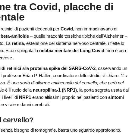
ame tra Covid, placche di
ntale
retinici di pazienti deceduti per
Covid
, non immaginavano di
 beta-amiloide
– quelle macchie tossiche tipiche dell’Alzheimer –
to. La
retina
, estensione del sistema nervoso centrale, riflette lo
tano. Ecco spiegata la
nebbia mentale del Long Covid
: non è una
nervose.
di retinici
alla
proteina spike del SARS-CoV-2
, osservando un
 Il professor Brian P. Hafler, coordinatore dello studio, è chiaro:
“La
. È una sorta di allarme antincendio del cervello, che però nel
e è il ruolo della
neuropilina-1 (NRP1)
, la porta segreta usata dal
i livelli di
NRP1
erano altissimi proprio nei pazienti con
sintomi
e virale e danni cerebrali.
l cervello?
ibri senza bisogno di tomografie, basta uno sguardo approfondito.