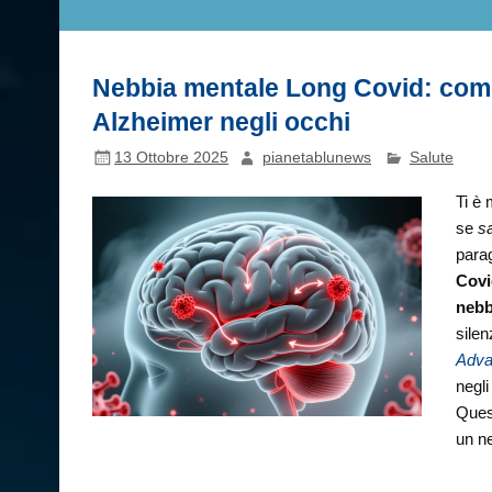
Nebbia mentale Long Covid: come
Alzheimer negli occhi
13 Ottobre 2025
pianetablunews
Salute
Ti è 
se
sa
parag
Covi
nebb
silen
Adva
negli
Ques
un ne