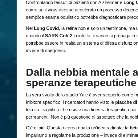
Confrontando tessuti di pazienti con Alzheimer e
Long 
come se il virus avesse accelerato un processo degenerat
semplice esame oculistico potrebbe diagnosticare preco
Nel
Long Covid
, la retina non è solo un testimone, ma u
quando il
SARS-CoV-2
la infetta, il danno si propaga 
potrebbe essere in realtà un sistema di difesa disfunzio
invece di spegnersi.
Dalla nebbia mentale 
speranze terapeutiche
La vera svolta dello studio Yale è aver scoperto come
i
inibitore specifico, i ricercatori hanno visto le
placche di
tecnico: significa che esiste una finestra terapeutica per
permanenti. Non è più questione di aspettare che la nebbi
C’è di più. Questa ricerca ribalta un’idea radicata: la
bet
impariamo a regolarne la produzione – invece di eliminarl