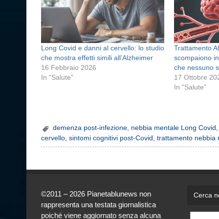
Long Covid e danni al cervello: lo studio
Trattamento Al
che mostra effetti simili all’Alzheimer
scompaiono in
16 Febbraio 2026
che nessuno s
In "Salute"
17 Ottobre 20
In "Salute"
demenza post-infezione
,
nebbia mentale Long Covid
cervello
,
sintomi cognitivi post-Covid
,
trattamento nebbia
©2011 – 2026 Pianetablunews non
Cerca ne
rappresenta una testata giornalistica
poiché viene aggiornato senza alcuna