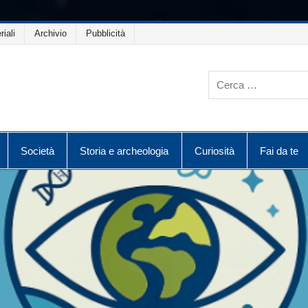
riali
Archivio
Pubblicità
Società
Storia e archeologia
Curiosità
Fai da te