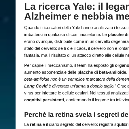
La ricerca Yale: il leg
Alzheimer e nebbia me
Quando i ricercatori della Yale hanno analizzato i tessuti 
imbattersi in qualcosa di così inquietante. Le
placche di
erano ovunque, distribuite come in un cervello degenera
stato del cervello: se lì c’è il caos, il cervello non è lon
fantasia, ma il risultato di un attacco diretto alle cellule 
Per capire il meccanismo, il team ha esposto gli
organoi
aumento esponenziale delle
placche di beta-amiloide
.
beta-amiloide non è un semplice marcatore della demenza
Long Covid
è diventato un’arma a doppio taglio.”
Crucial
virus per infettare le cellule oculari. Nei tessuti analizzati, 
cognitivi persistenti
, confermando il legame tra infezion
Perché la retina svela i segreti de
La
retina
è il diario segreto del cervello: registra squil