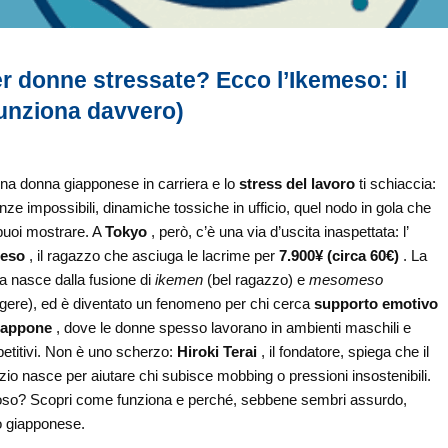
 donne stressate? Ecco l’Ikemeso: il
funziona davvero)
na donna giapponese in carriera e lo
stress del lavoro
ti schiaccia:
ze impossibili, dinamiche tossiche in ufficio, quel nodo in gola che
puoi mostrare. A
Tokyo
, però, c’è una via d’uscita inaspettata: l’
eso
, il ragazzo che asciuga le lacrime per
7.900¥ (circa 60€)
. La
a nasce dalla fusione di
ikemen
(bel ragazzo) e
mesomeso
gere), ed è diventato un fenomeno per chi cerca
supporto emotivo
iappone
, dove le donne spesso lavorano in ambienti maschili e
etitivi. Non è uno scherzo:
Hiroki Terai
, il fondatore, spiega che il
zio nasce per aiutare chi subisce mobbing o pressioni insostenibili.
oso? Scopri come funziona e perché, sebbene sembri assurdo,
ro giapponese.