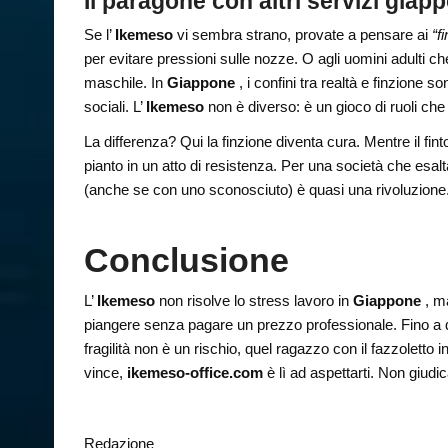
Il paragone con altri servizi giap
Se l’
Ikemeso
vi sembra strano, provate a pensare ai
“f
per evitare pressioni sulle nozze. O agli uomini adulti che
maschile. In
Giappone
, i confini tra realtà e finzione s
sociali. L’
Ikemeso
non è diverso: è un gioco di ruoli che
La differenza? Qui la finzione diventa cura. Mentre il fin
pianto in un atto di resistenza. Per una società che esalt
(anche se con uno sconosciuto) è quasi una rivoluzione
Conclusione
L’
Ikemeso
non risolve lo stress lavoro in
Giappone
, ma
piangere senza pagare un prezzo professionale. Fino a q
fragilità non è un rischio, quel ragazzo con il fazzoletto
vince,
ikemeso-office.com
è lì ad aspettarti. Non giudi
Redazione