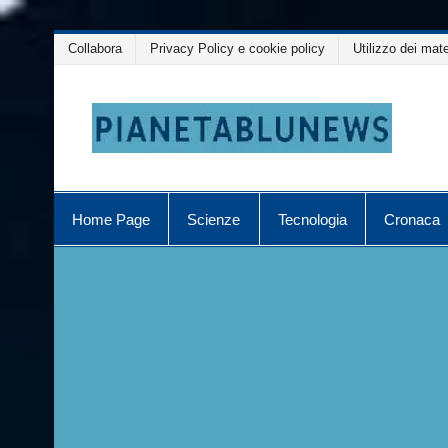
Salta
Collabora
Privacy Policy e cookie policy
Utilizzo dei mate
al
contenuto
Home Page
Scienze
Tecnologia
Cronaca