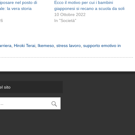
iposare nel posto di
Ecco il motivo per cui i bambini
le: la vera storia
giapponesi si recano a scuola da soli
10 Ottobre 2022
26
In "Società"
arriera
,
Hiroki Terai
,
Ikemeso
,
stress lavoro
,
supporto emotivo in
l sito