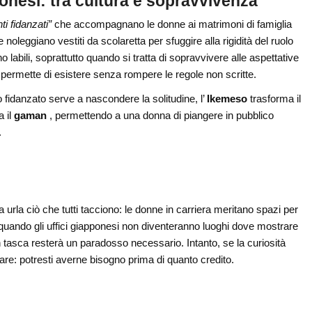
ponesi: tra cultura e sopravvivenza
inti fidanzati”
che accompagnano le donne ai matrimoni di famiglia
 noleggiano vestiti da scolaretta per sfuggire alla rigidità del ruolo
ono labili, soprattutto quando si tratta di sopravvivere alle aspettative
 permette di esistere senza rompere le regole non scritte.
to fidanzato serve a nascondere la solitudine, l’
Ikemeso
trasforma il
a il
gaman
, permettendo a una donna di piangere in pubblico
.
 urla ciò che tutti tacciono: le donne in carriera meritano spazi per
uando gli uffici giapponesi non diventeranno luoghi dove mostrare
 in tasca resterà un paradosso necessario. Intanto, se la curiosità
care: potresti averne bisogno prima di quanto credito.