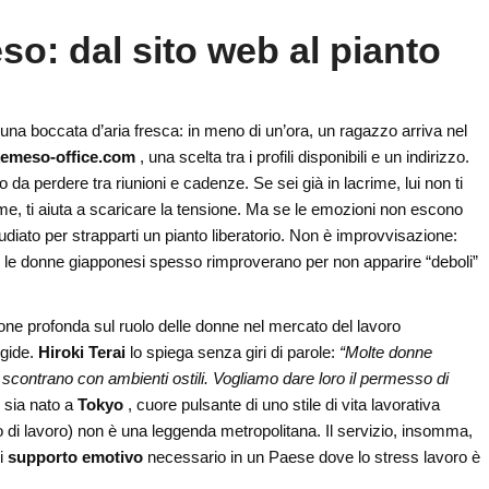
o: dal sito web al pianto
una boccata d’aria fresca: in meno di un’ora, un ragazzo arriva nel
kemeso-office.com
, una scelta tra i profili disponibili e un indirizzo.
da perdere tra riunioni e cadenze. Se sei già in lacrime, lui non ti
me, ti aiuta a scaricare la tensione. Ma se le emozioni non escono
diato per strapparti un pianto liberatorio. Non è improvvisazione:
he le donne giapponesi spesso rimproverano per non apparire “deboli”
sione profonda sul ruolo delle donne nel mercato del lavoro
igide.
Hiroki Terai
lo spiega senza giri di parole:
“Molte donne
i scontrano con ambienti ostili. Vogliamo dare loro il permesso di
o
sia nato a
Tokyo
, cuore pulsante di uno stile di vita lavorativa
di lavoro) non è una leggenda metropolitana. Il servizio, insomma,
di
supporto emotivo
necessario in un Paese dove lo stress lavoro è