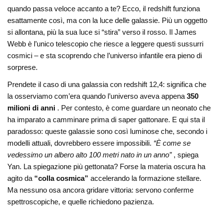
quando passa veloce accanto a te? Ecco, il redshift funziona
esattamente così, ma con la luce delle galassie. Più un oggetto
si allontana, più la sua luce si “stira” verso il rosso. Il James
Webb è l’unico telescopio che riesce a leggere questi sussurri
cosmici – e sta scoprendo che l’universo infantile era pieno di
sorprese.
Prendete il caso di una galassia con redshift 12,4: significa che
la osserviamo com’era quando l’universo aveva appena
350
milioni di anni
. Per contesto, è come guardare un neonato che
ha imparato a camminare prima di saper gattonare. E qui sta il
paradosso: queste galassie sono così luminose che, secondo i
modelli attuali, dovrebbero essere impossibili.
“È come se
vedessimo un albero alto 100 metri nato in un anno”
, spiega
Yan. La spiegazione più gettonata? Forse la materia oscura ha
agito da
“colla cosmica”
accelerando la formazione stellare.
Ma nessuno osa ancora gridare vittoria: servono conferme
spettroscopiche, e quelle richiedono pazienza.