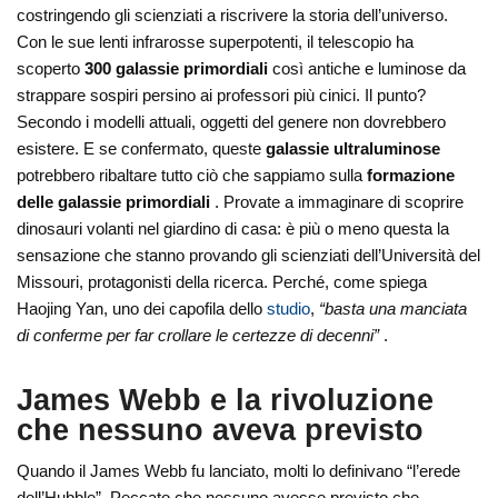
costringendo gli scienziati a riscrivere la storia dell’universo.
Con le sue lenti infrarosse superpotenti, il telescopio ha
scoperto
300 galassie primordiali
così antiche e luminose da
strappare sospiri persino ai professori più cinici. Il punto?
Secondo i modelli attuali, oggetti del genere non dovrebbero
esistere. E se confermato, queste
galassie ultraluminose
potrebbero ribaltare tutto ciò che sappiamo sulla
formazione
delle galassie primordiali
. Provate a immaginare di scoprire
dinosauri volanti nel giardino di casa: è più o meno questa la
sensazione che stanno provando gli scienziati dell’Università del
Missouri, protagonisti della ricerca. Perché, come spiega
Haojing Yan, uno dei capofila dello
studio
,
“basta una manciata
di conferme per far crollare le certezze di decenni”
.
James Webb e la rivoluzione
che nessuno aveva previsto
Quando il James Webb fu lanciato, molti lo definivano “l’erede
dell’Hubble”. Peccato che nessuno avesse previsto che