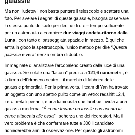
galassie
Ma non illudetevi: non basta puntare il telescopio e scattare una
foto. Per svelare i segreti di queste galassie, bisogna osservare
lo stesso punto del cielo per decine di ore – tempo sufficiente
per un astronauta a compiere
due viaggi andata-ritorno dalla
Luna
, con tanto di passeggiata spaziale in mezzo. È qui che
entra in gioco la spettroscopia, l’unico metodo per dire
“Questa
galassia è vera”
senza ombra di dubbio.
Immaginate di analizzare l’arcobaleno creato dalla luce di una
galassia. Se notate una “lacuna” precisa a
121,6 nanometri
, è
la firma dell’idrogeno neutro – il marchio di fabbrica delle
galassie primordiali. Per la prima volta, il team di Yan ha trovato
un oggetto con uno spettro pulito come un vetro: redshift 12,4,
zero metalli pesanti, e una luminosità che farebbe invidia a una
galassia moderna.
“È come trovare un fossile con ancora la
carne attaccata alle ossa”
, scherza uno dei ricercatori. Ma il
vero problema è che confermare tutte e 300 il candidato
richiederebbe anni di osservazione. Per questo gli astronomi