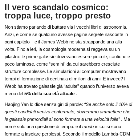
Il vero scandalo cosmico:
troppa luce, troppo presto
Non stiamo parlando di buttare via i vecchi libri di astronomia.
Anzi, è come se qualcuno avesse pagine segrete nascoste in
ogni capitolo – e il James Webb ne sta strappando una alla
volta. Fino a ieri, la cosmologia moderna si reggeva su un
pilastro: le prime galassie dovevano essere piccole, caotiche e
poco luminose, come “semini” da cui sarebbero cresciute
strutture complesse. Le simulazioni al computer mostravano
tempi di formazione di centinaia di milioni di anni. E invece? Il
Webb ha trovato galassie già “adulte” quando l’universo aveva
meno del
5% della sua età attuale
.
Haojing Yan lo dice senza giri di parole:
“Se anche solo il 10% di
questi candidati veniva confermato, dovremmo ammettere che
le galassie primordiali si sono formate a una velocità folle”
. Ma
non è solo una questione di tempo: è il
modo
in cui si sono
formate a lasciare perplessi. Secondo il modello Lambda-CDM