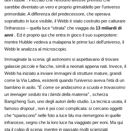
sarebbe diventato un vero e proprio grimaldello per l’universo
primordiale. A differenza del predecessore, che operava
soprattutto in luce visibile, il Webb è stato costruito per catturare
l’infrarosso – quella luce “stirata” che viaggia da
13 miliardi di
anni
. Ed è proprio qui che entra in gioco il suo superpotere:
mentre Hubble vedeva a malapena le prime luci dell’universo, il
Webb le analizza al microscopio.
Immaginate la scena: gli astronomi si aspettavano di trovare
galassie piccole e fiacche, simili a neonati appena nati. Invece, il
Webb ha iniziato a inviare immagini di strutture mature, grandi
come la Via Lattea, esistenti quando l’universo aveva l’età di un
bambino in asilo.
“È come se andassimo a scuola e trovassimo
un teenager seduto tra i bimbi della materna”
, scherza
Bangzheng Sun, uno degli autori dello studio. La tecnica usata, il
famoso
dropout
, non è poi così complicata: si cercano oggetti
che “spariscono” nelle foto a luce blu ma riemergono in quelle
infrarosse, segno che la loro luce ha viaggiato per eoni. Ma qui
sta il colpo di scena: mentre in passato molti scienziati