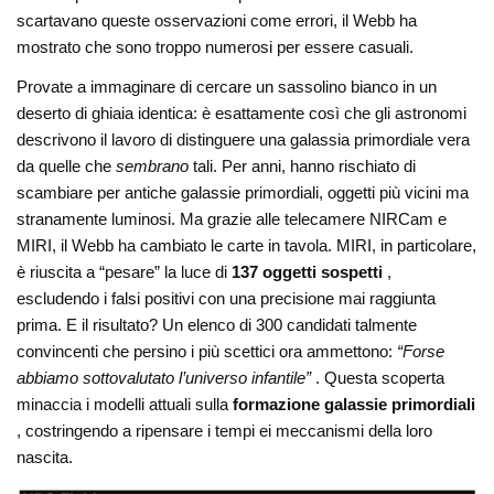
scartavano queste osservazioni come errori, il Webb ha
mostrato che sono troppo numerosi per essere casuali.
Provate a immaginare di cercare un sassolino bianco in un
deserto di ghiaia identica: è esattamente così che gli astronomi
descrivono il lavoro di distinguere una galassia primordiale vera
da quelle che
sembrano
tali. Per anni, hanno rischiato di
scambiare per antiche galassie primordiali, oggetti più vicini ma
stranamente luminosi. Ma grazie alle telecamere NIRCam e
MIRI, il Webb ha cambiato le carte in tavola. MIRI, in particolare,
è riuscita a “pesare” la luce di
137 oggetti sospetti
,
escludendo i falsi positivi con una precisione mai raggiunta
prima. E il risultato? Un elenco di 300 candidati talmente
convincenti che persino i più scettici ora ammettono:
“Forse
abbiamo sottovalutato l’universo infantile”
. Questa scoperta
minaccia i modelli attuali sulla
formazione galassie primordiali
, costringendo a ripensare i tempi ei meccanismi della loro
nascita.