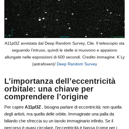
A11pl3Z avvistata dal Deep Random Survey, Cile. Il telescopio sta
seguendo l’intruso, quindi le stelle si muovono e appaiono
allungate nelle esposizioni di 600 secondi. Credito immagine: K Ly
(astrafoxen)/
Deep Random Survey
L’importanza dell’eccentricità
orbitale: una chiave per
comprendere l’origine
Per capire
A11pl3Z
, bisogna parlare di eccentricità: non quella
degli artisti, ma quella delle orbite. Immaginate una palla da
biliardo che sfreccia su un tavolo immaginario infinito. Se il
percorso è quasi circolare, l’eccentricità è bassa (come per i