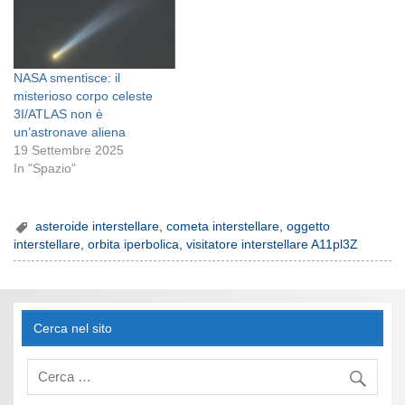
NASA smentisce: il
misterioso corpo celeste
3I/ATLAS non è
un’astronave aliena
19 Settembre 2025
In "Spazio"
asteroide interstellare
,
cometa interstellare
,
oggetto
interstellare
,
orbita iperbolica
,
visitatore interstellare A11pl3Z
Cerca nel sito