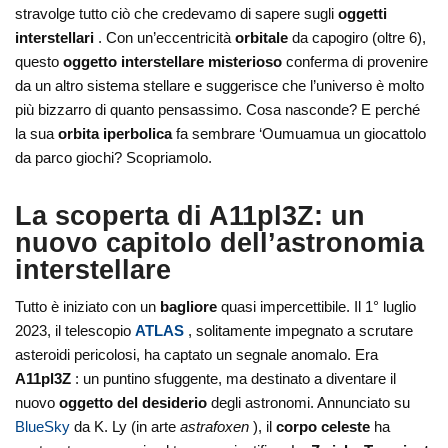
stravolge tutto ciò che credevamo di sapere sugli
oggetti
interstellari
. Con un’eccentricità
orbitale
da capogiro (oltre 6),
questo
oggetto interstellare misterioso
conferma di provenire
da un altro sistema stellare e suggerisce che l’universo è molto
più bizzarro di quanto pensassimo. Cosa nasconde? E perché
la sua
orbita iperbolica
fa sembrare ‘Oumuamua un giocattolo
da parco giochi? Scopriamolo.
La scoperta di A11pl3Z: un
nuovo capitolo dell’astronomia
interstellare
Tutto è iniziato con un
bagliore
quasi impercettibile. Il 1° luglio
2023, il telescopio
ATLAS
, solitamente impegnato a scrutare
asteroidi pericolosi, ha captato un segnale anomalo. Era
A11pl3Z
: un puntino sfuggente, ma destinato a diventare il
nuovo
oggetto del desiderio
degli astronomi. Annunciato su
BlueSky
da K. Ly (in arte
astrafoxen
), il
corpo celeste
ha