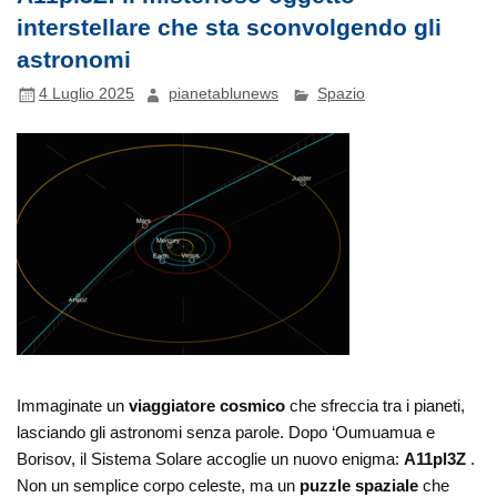
interstellare che sta sconvolgendo gli
astronomi
4 Luglio 2025
pianetablunews
Spazio
Immaginate un
viaggiatore cosmico
che sfreccia tra i pianeti,
lasciando gli astronomi senza parole. Dopo ‘Oumuamua e
Borisov, il Sistema Solare accoglie un nuovo enigma:
A11pl3Z
.
Non un semplice corpo celeste, ma un
puzzle spaziale
che