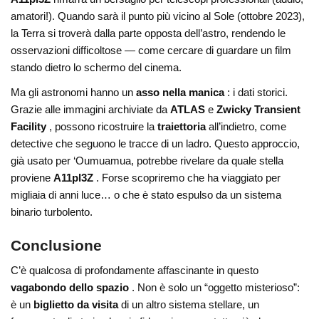
amatori!). Quando sarà il punto più vicino al Sole (ottobre 2023),
la Terra si troverà dalla parte opposta dell’astro, rendendo le
osservazioni difficoltose — come cercare di guardare un film
stando dietro lo schermo del cinema.
Ma gli astronomi hanno un
asso nella manica
: i dati storici.
Grazie alle immagini archiviate da
ATLAS
e
Zwicky Transient
Facility
, possono ricostruire la
traiettoria
all’indietro, come
detective che seguono le tracce di un ladro. Questo approccio,
già usato per ‘Oumuamua, potrebbe rivelare da quale stella
proviene
A11pl3Z
. Forse scopriremo che ha viaggiato per
migliaia di anni luce… o che è stato espulso da un sistema
binario turbolento.
Conclusione
C’è qualcosa di profondamente affascinante in questo
vagabondo dello spazio
. Non è solo un “oggetto misterioso”:
è un
biglietto da visita
di un altro sistema stellare, un