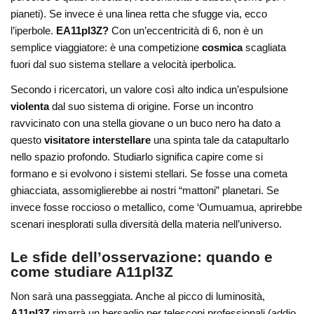
pianeti). Se invece è una linea retta che sfugge via, ecco
l’iperbole.
EA11pl3Z?
Con un’eccentricità di 6, non è un
semplice viaggiatore: è una competizione
cosmica
scagliata
fuori dal suo sistema stellare a velocità iperbolica.
Secondo i ricercatori, un valore così alto indica un’espulsione
violenta
dal suo sistema di origine. Forse un incontro
ravvicinato con una stella giovane o un buco nero ha dato a
questo
visitatore interstellare
una spinta tale da catapultarlo
nello spazio profondo. Studiarlo significa capire come si
formano e si evolvono i sistemi stellari. Se fosse una cometa
ghiacciata, assomiglierebbe ai nostri “mattoni” planetari. Se
invece fosse roccioso o metallico, come ‘Oumuamua, aprirebbe
scenari inesplorati sulla diversità della materia nell’universo.
Le sfide dell’osservazione: quando e
come studiare A11pl3Z
Non sarà una passeggiata. Anche al picco di luminosità,
A11pl3Z
rimarrà un bersaglio per telescopi professionali (addio,