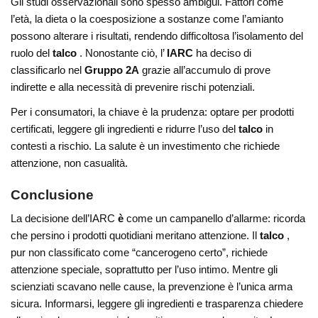
Gli studi osservazionali sono spesso ambigui. Fattori come
l’età, la dieta o la coesposizione a sostanze come l’amianto
possono alterare i risultati, rendendo difficoltosa l’isolamento del
ruolo del
talco
. Nonostante ciò, l’
IARC
ha deciso di
classificarlo nel
Gruppo 2A
grazie all’accumulo di prove
indirette e alla necessità di prevenire rischi potenziali.
Per i consumatori, la chiave è la prudenza: optare per prodotti
certificati, leggere gli ingredienti e ridurre l’uso del
talco
in
contesti a rischio. La salute è un investimento che richiede
attenzione, non casualità.
Conclusione
La decisione dell’IARC
è
come un campanello d’allarme: ricorda
che persino i prodotti quotidiani meritano attenzione. Il
talco
,
pur non classificato come “cancerogeno certo”, richiede
attenzione speciale, soprattutto per l’uso intimo. Mentre gli
scienziati scavano nelle cause, la prevenzione è l’unica arma
sicura. Informarsi, leggere gli ingredienti e trasparenza chiedere