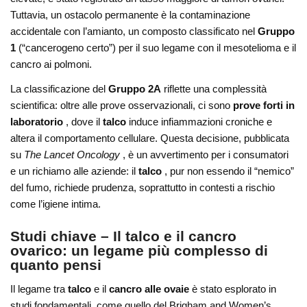
Tuttavia, un ostacolo permanente è la contaminazione
accidentale con l’amianto, un composto classificato nel
Gruppo
1
(“cancerogeno certo”) per il suo legame con il mesotelioma e il
cancro ai polmoni.
La classificazione del
Gruppo 2A
riflette una complessità
scientifica: oltre alle prove osservazionali, ci sono
prove forti in
laboratorio
, dove il
talco
induce infiammazioni croniche e
altera il comportamento cellulare. Questa decisione, pubblicata
su
The Lancet Oncology
, è un avvertimento per i consumatori
e un richiamo alle aziende: il
talco
, pur non essendo il “nemico”
del fumo, richiede prudenza, soprattutto in contesti a rischio
come l’igiene intima.
Studi chiave – Il talco e il cancro
ovarico: un legame più complesso di
quanto pensi
Il legame tra
talco
e il
cancro alle ovaie
è stato esplorato in
studi fondamentali, come quello del Brigham and Women’s