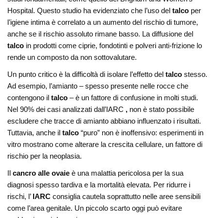
Hospital. Questo studio ha evidenziato che l’uso del
talco
per
l’igiene intima è correlato a un aumento del rischio di tumore,
anche se il rischio assoluto rimane basso. La diffusione del
talco
in prodotti come ciprie, fondotinti e polveri anti-frizione lo
rende un composto da non sottovalutare.
Un punto critico è la difficoltà di isolare l’effetto del
talco
stesso.
Ad esempio, l’amianto – spesso presente nelle rocce che
contengono il
talco
– è un fattore di confusione in molti studi.
Nel 90% dei casi analizzati dall’IARC
,
non è stato possibile
escludere che tracce di amianto abbiano influenzato i risultati.
Tuttavia, anche il
talco
“puro” non è inoffensivo: esperimenti in
vitro mostrano come alterare la crescita cellulare, un fattore di
rischio per la neoplasia.
Il
cancro alle ovaie
è una malattia pericolosa per la sua
diagnosi spesso tardiva e la mortalità elevata. Per ridurre i
rischi, l’
IARC
consiglia cautela soprattutto nelle aree sensibili
come l’area genitale. Un piccolo scarto oggi può evitare