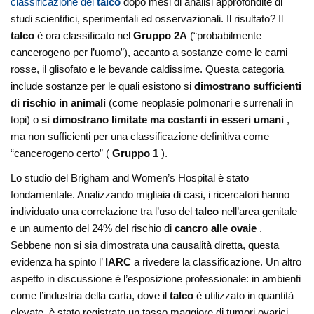
classificazione del
talco
dopo mesi di analisi approfondite di
studi scientifici, sperimentali ed osservazionali. Il risultato? Il
talco
è ora classificato nel
Gruppo 2A
(“probabilmente
cancerogeno per l’uomo”), accanto a sostanze come le carni
rosse, il glisofato e le bevande caldissime. Questa categoria
include sostanze per le quali esistono si
dimostrano sufficienti
di rischio in animali
(come neoplasie polmonari e surrenali in
topi) o
si dimostrano limitate ma costanti in esseri umani
,
ma non sufficienti per una classificazione definitiva come
“cancerogeno certo” (
Gruppo 1
).
Lo studio del Brigham and Women’s Hospital è stato
fondamentale. Analizzando migliaia di casi, i ricercatori hanno
individuato una correlazione tra l’uso del
talco
nell’area genitale
e un aumento del 24% del rischio di
cancro alle ovaie
.
Sebbene non si sia dimostrata una causalità diretta, questa
evidenza ha spinto l’
IARC
a rivedere la classificazione. Un altro
aspetto in discussione è l’esposizione professionale: in ambienti
come l’industria della carta, dove il
talco
è utilizzato in quantità
elevate, è stato registrato un tasso maggiore di tumori ovarici.