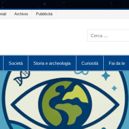
riali
Archivio
Pubblicità
Società
Storia e archeologia
Curiosità
Fai da te