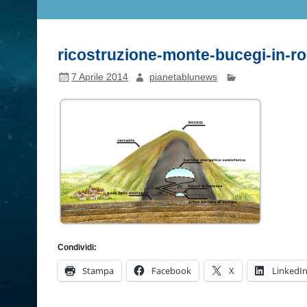
ricostruzione-monte-bucegi-in-r
7 Aprile 2014
pianetablunews
Condividi:
Stampa
Facebook
X
LinkedI