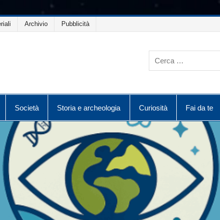
riali
Archivio
Pubblicità
Società
Storia e archeologia
Curiosità
Fai da te