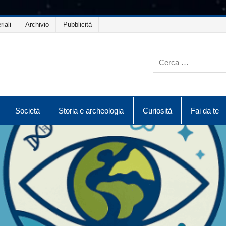
riali
Archivio
Pubblicità
Società
Storia e archeologia
Curiosità
Fai da te