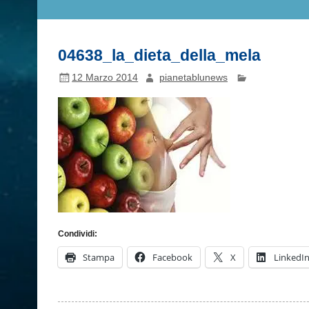
04638_la_dieta_della_mela
12 Marzo 2014
pianetablunews
Condividi:
Stampa
Facebook
X
LinkedI