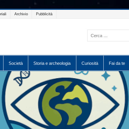
riali
Archivio
Pubblicità
Società
Storia e archeologia
Curiosità
Fai da te