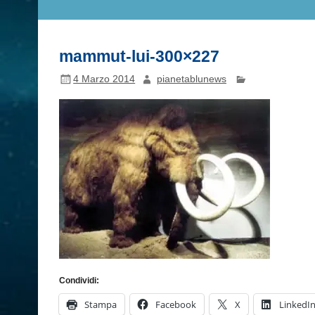
mammut-lui-300×227
4 Marzo 2014
pianetablunews
Condividi:
Stampa
Facebook
X
LinkedI