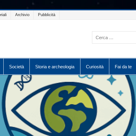
riali
Archivio
Pubblicità
Società
Storia e archeologia
Curiosità
Fai da te