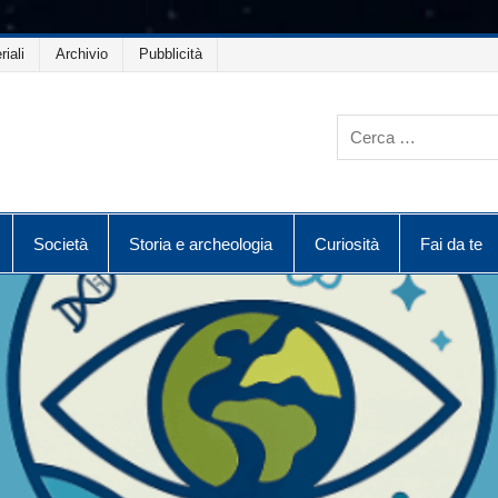
riali
Archivio
Pubblicità
Società
Storia e archeologia
Curiosità
Fai da te