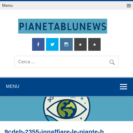
Salta
Menu
al
contenuto
MENU
9cdeb-2355-innaffiare-le-piante-h