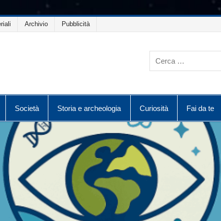
riali
Archivio
Pubblicità
Società
Storia e archeologia
Curiosità
Fai da te