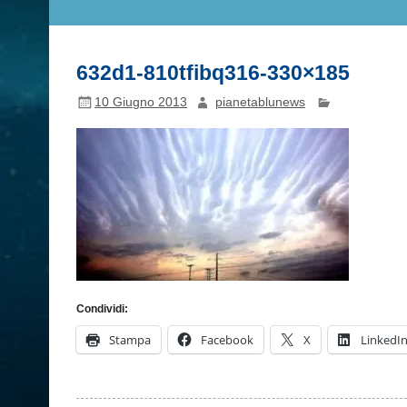
632d1-810tfibq316-330×185
10 Giugno 2013
pianetablunews
Condividi:
Stampa
Facebook
X
LinkedI