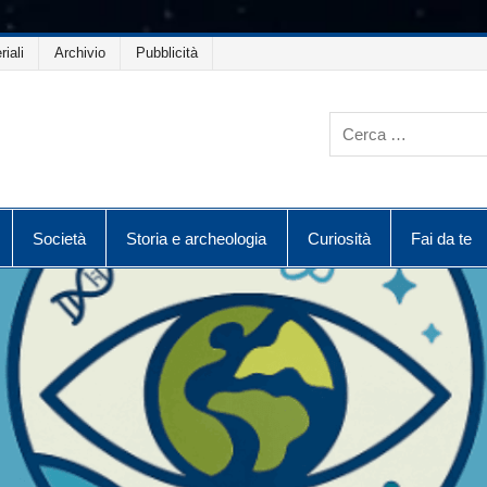
riali
Archivio
Pubblicità
Società
Storia e archeologia
Curiosità
Fai da te