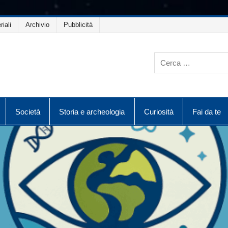
riali
Archivio
Pubblicità
Società
Storia e archeologia
Curiosità
Fai da te