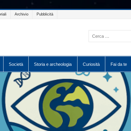
riali
Archivio
Pubblicità
Società
Storia e archeologia
Curiosità
Fai da te