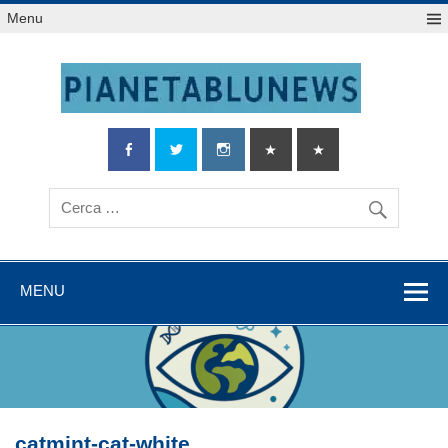
Salta
Menu
al
contenuto
MENU
catmint-cat-white