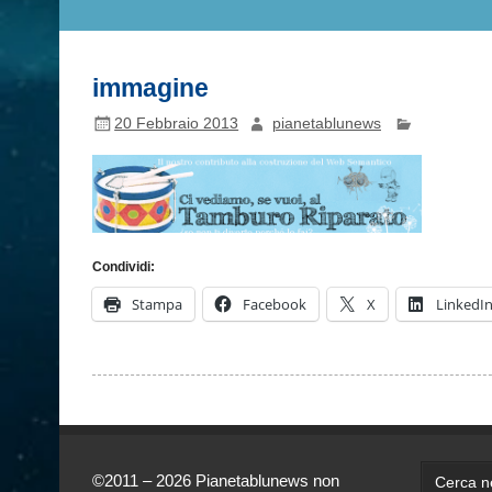
immagine
20 Febbraio 2013
pianetablunews
Condividi:
Stampa
Facebook
X
LinkedI
©2011 – 2026 Pianetablunews non
Cerca ne