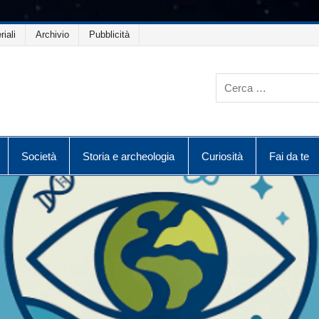
riali
Archivio
Pubblicità
Società
Storia e archeologia
Curiosità
Fai da te