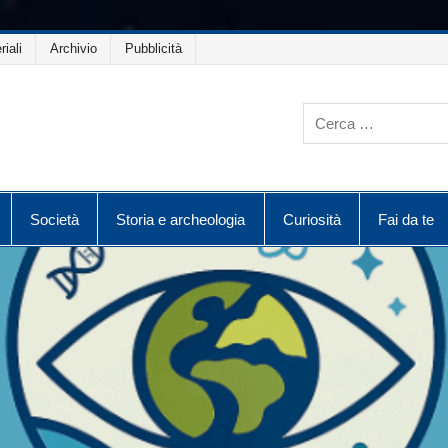
riali
Archivio
Pubblicità
Società
Storia e archeologia
Curiosità
Fai da te