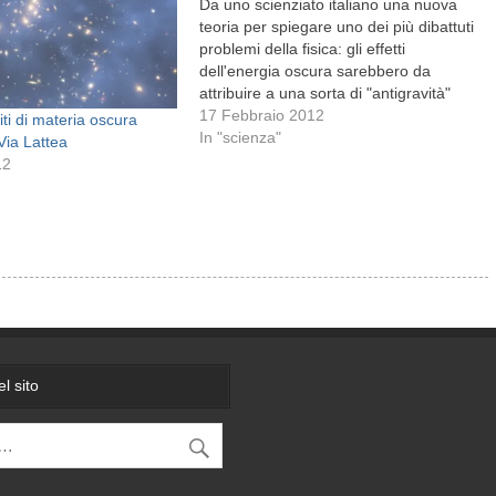
Da uno scienziato italiano una nuova
teoria per spiegare uno dei più dibattuti
problemi della fisica: gli effetti
dell'energia oscura sarebbero da
attribuire a una sorta di "antigravità"
creata dalla repulsione tra materia e
17 Febbraio 2012
iti di materia oscura
antimateria Una cronologia
In "scienza"
Via Lattea
dell'espansione dell'universo a partire
12
dal Big Bang. Illustrazione per gentile
concessione WMAP Science…
l sito