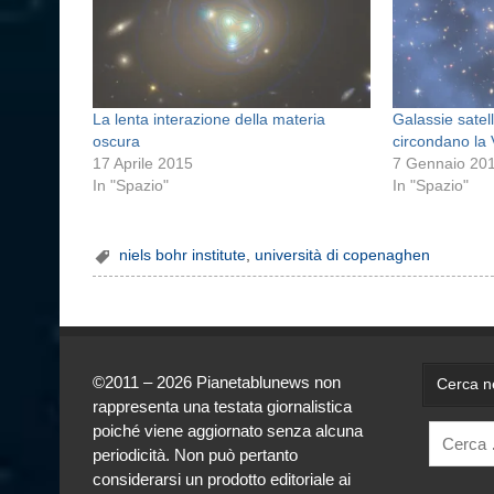
La lenta interazione della materia
Galassie satell
oscura
circondano la 
17 Aprile 2015
7 Gennaio 20
In "Spazio"
In "Spazio"
niels bohr institute
,
università di copenaghen
©2011 – 2026 Pianetablunews non
Cerca ne
rappresenta una testata giornalistica
poiché viene aggiornato senza alcuna
periodicità. Non può pertanto
considerarsi un prodotto editoriale ai