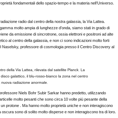
oprietà fondamentali dello spazio-tempo e la materia nell’Universo.
diazione radio dal centro della nostra galassia, la Via Lattea.
la gamma molto ampia di lunghezze d’onda, siamo stati in grado di
viene da emissione di sincrotrone, ossia elettroni e positroni ad alte
ico al centro della galassia, e non ci sono indicazioni molto forti
l Naselsky, professore di cosmologia presso il Centro Discovery al
o della Via Lattea, rilevata dal satellite Planck. La
isco galattico, il blu-rosso-bianco la zona nel centro
a nuova radiazione anormale.
professore Niels Bohr Subir Sarkar hanno predetto, utilizzando
articelle molto pesanti che sono circa 10 volte più pesante della
 di un protone . Ma hanno molto proprietà uniche e non interagiscono
ia oscura sono di solito molto disperse e non interagiscono tra di loro.