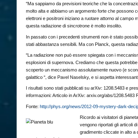
“Ma sappiamo da previsioni teoriche che la concentrazione
molto alta e abbiamo un argomento forte che possono collid
elettroni e positroni iniziano a ruotare attorno al campo 
questa radiazione di sincrotrone è molto insolito.
In passato con i precedenti strumenti non è stato possib
stati abbastanza sensibili. Ma con Planck, questa radiaz
“La radiazione non può essere spiegata con i meccanismi
esplosioni di supernova. Crediamo che questa potrebbe 
scoperto un meccanismo assolutamente nuovo (e sconosciu
galattico “, dice Pavel Naselsky, e si aspetta interessanti
I risultati sono stati pubblicati su arXiv: 1208.5483 e prese
informazioni: Articolo in ArXiv: arxiv.org/abs/1208.5483 
Fonte:
http://phys.org/news/2012-09-mystery-dark-deci
Ricordo ai visitatori di piane
vengono riportati gli articoli
gradimento cliccate in alto a