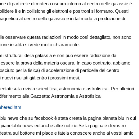
 di particelle di materia oscura intorno al centro delle galassie è
ere lì e in collisione gli elettroni e positroni si formano. Questi
magnetico al centro della galassia e in tal modo la produzione di
ile osservare questa radiazioni in modo così dettagliato, non sono
ione insolita si vede molto chiaramente.
 strutturali della galassia e non può essere radiazione da
essere la prova della materia oscura. In caso contrario, abbiamo
to per la fisica) di accelerazione di particelle del centro
 nuovi risultati già entro i prossimi mesi.
ntati sulla rivista scientifica, astronomia e astrofisica . Per ulteriori
Riferimento alla Gazzetta: Astronomia e Astrofisica
phered.html
tablu news che su facebook è stata creata la pagina pianeta blu in cui
 di pianetablu news ed anche altre notizie.Se la pagina è di vostro
 destra sul bottone mi piace e fatela conoscere anche ai vostri amici