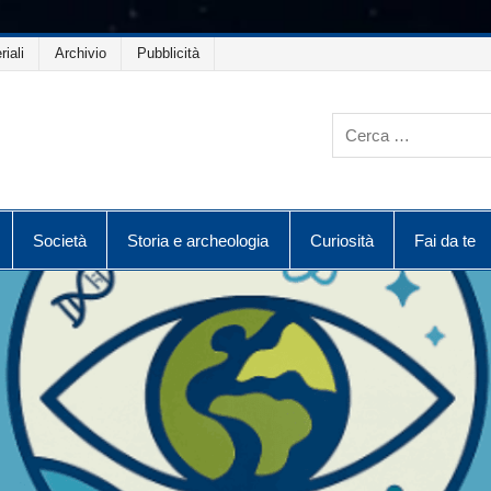
riali
Archivio
Pubblicità
Società
Storia e archeologia
Curiosità
Fai da te