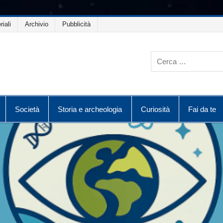
riali
Archivio
Pubblicità
Società
Storia e archeologia
Curiosità
Fai da te