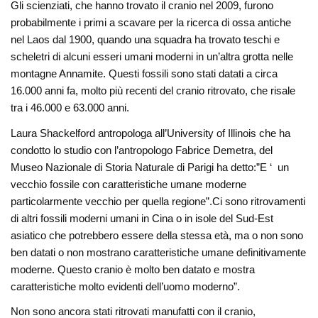
Gli scienziati, che hanno trovato il cranio nel 2009, furono
probabilmente i primi a scavare per la ricerca di ossa antiche
nel Laos dal 1900, quando una squadra ha trovato teschi e
scheletri di alcuni esseri umani moderni in un’altra grotta nelle
montagne Annamite. Questi fossili sono stati datati a circa
16.000 anni fa, molto più recenti del cranio ritrovato, che risale
tra i 46.000 e 63.000 anni.
Laura Shackelford antropologa all’University of Illinois che ha
condotto lo studio con l’antropologo Fabrice Demetra, del
Museo Nazionale di Storia Naturale di Parigi ha detto:”E ‘ un
vecchio fossile con caratteristiche umane moderne
particolarmente vecchio per quella regione”.Ci sono ritrovamenti
di altri fossili moderni umani in Cina o in isole del Sud-Est
asiatico che potrebbero essere della stessa età, ma o non sono
ben datati o non mostrano caratteristiche umane definitivamente
moderne. Questo cranio è molto ben datato e mostra
caratteristiche molto evidenti dell’uomo moderno”.
Non sono ancora stati ritrovati manufatti con il cranio,